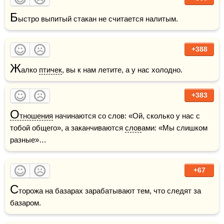
Б
ыстро выпитый стакан не считается налитым.
+388
Ж
алко 
птичек
, вы к нам летите, а у нас холодно.
+383
О
тношения
 начинаются со слов: «Ой, сколько у нас с 
тобой общего», а заканчиваются 
слов
ами: «Мы слишком 
разные»…
+67
С
торожа на базарах зарабатывают тем, что следят за 
базаром.