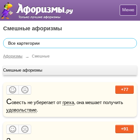
Меню
Смешные афоризмы
Все картегории
→
Афоризмы
Смешные
Смешные афоризмы
+77
С
овесть не уберегает от 
греха
, она мешает получить 
удовольствие
.
+91