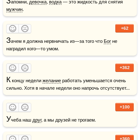
З
апомни, 
девочка
, 
водка
 — это жидкость для снятия 
мужчин
.
+62
З
ачем я должна нервничать из—за того что 
Бог
 не 
наградил кого—то умом.
+362
К
 концу недели 
желание
 работать уменьшается очень 
сильно. Хотя в начале недели оно напрочь отсутствует...
+100
У
чеба наш 
друг
, а мы друзей не трогаем.
+360