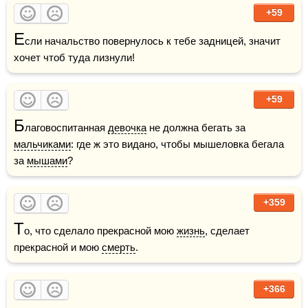
+59
Е
сли начальство повернулось к тебе задницей, значит 
хочет чтоб туда лизнули!
+59
Б
лаговоспитанная 
девочка
 не должна бегать за 
мальчиками
: где ж это видано, чтобы мышеловка бегала 
за 
мышами
?
+359
Т
о, что сделало прекрасной мою 
жизнь
, сделает 
прекрасной и мою 
смерть
.
+366