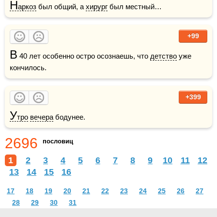
Н
аркоз
 был общий, а 
хирург
 был местный…
+99
В
 40 лет особенно остро осознаешь, что 
детство
 уже 
кончилось.
+399
У
тро
вечера
 бодунее.
2696
пословиц
1
2
3
4
5
6
7
8
9
10
11
12
13
14
15
16
17
18
19
20
21
22
23
24
25
26
27
28
29
30
31