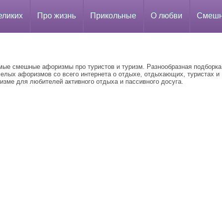
еликих
Про жизнь
Прикольные
О любви
Смеш
мые смешные афоризмы про туристов и туризм. Разнообразная подборка
селых афоризмов со всего интернета о отдыхе, отдыхающих, туристах и
изме для любителей активного отдыха и пассивного досуга.