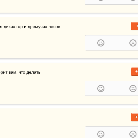
я диких 
гор
 и дремучих 
лесов
.
+
орит вам, что делать.
+