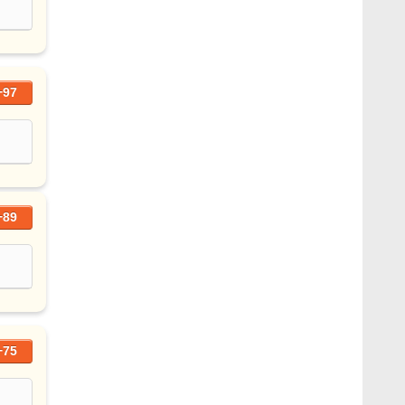
+97
+89
+75