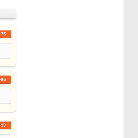
+75
+85
+99