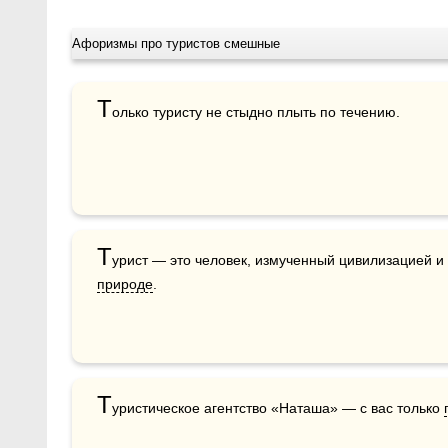
Афоризмы про туристов смешные
Т
олько туристу не стыдно плыть по течению.
Т
природе
.
Т
уристическое агентство «Наташа» — с вас только 