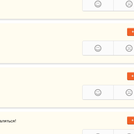
+
+
+
аляться! 