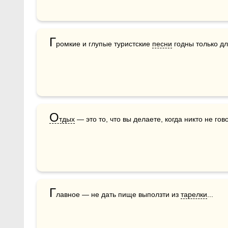
Г
ромкие и глупые туристские 
песни
 годны только дл
О
тдых
 — это то, что вы делаете, когда никто не гов
Г
лавное — не дать пище выползти из 
тарелки
...