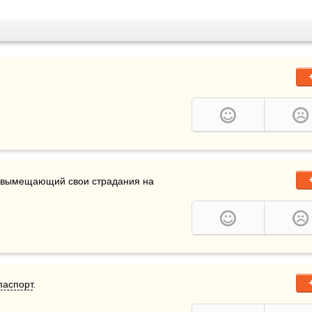
урист — это человек, измученный цивилизацией и вымещающий свои страдания на 
паспорт
.