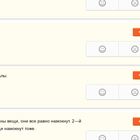
алы.
и намокнут тоже. 