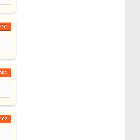
+77
101
102