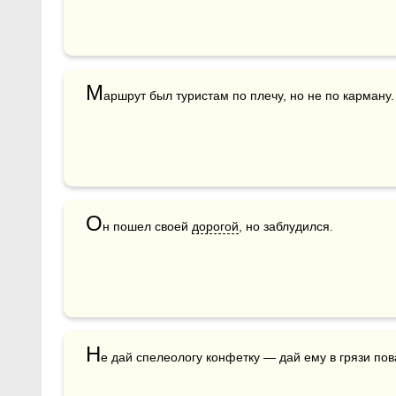
М
аршрут был туристам по плечу, но не по карману.
О
н пошел своей 
дорогой
, но заблудился.
Н
е дай спелеологу конфетку — дай ему в грязи пов