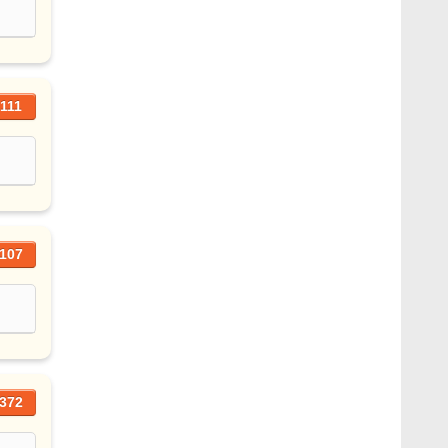
111
107
372