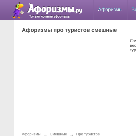
Афоризмы
В
Афоризмы про туристов смешные
Са
ве
тур
→
→
Афоризмы
Смешные
Про туристов