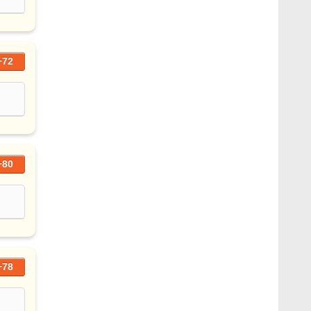
+72
+80
+78