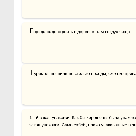
Г
орода
 надо строить в 
деревне
: там воздух чище.
Т
уристов пьянили не столько 
походы
, сколько прив
1—й закон упаковки: Как бы хорошо ни были упакованы вещи, они все равно намокнут. 2—й 
закон упаковки: Само сабой, плохо упакованные вещ