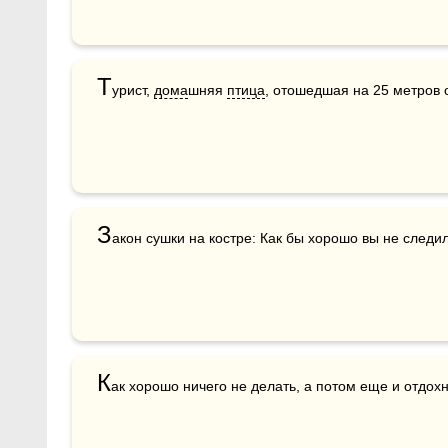
Т
урист, 
дома
шняя 
птица
, отошедшая на 25 метров 
З
акон сушки на костре: Как бы хорошо вы не следил
К
ак хорошо ничего не делать, а потом еще и отдохн