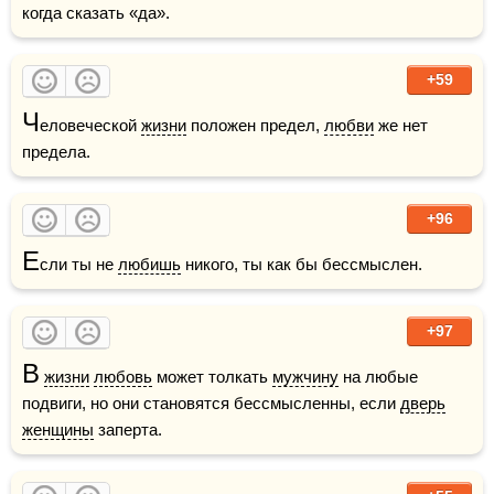
когда сказать «да».
+59
Ч
еловеческой 
жизни
 положен предел, 
любви
 же нет 
предела.
+96
Е
сли ты не 
любишь
 никого, ты как бы бессмыслен.    
+97
В
жизни
любовь
 может толкать 
мужчину
 на любые 
подвиги, но они становятся бессмысленны, если 
дверь
женщины
 заперта.    