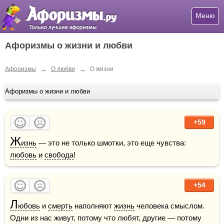
Меню
Афоризмы о жизни и любви
→
→
Афоризмы
О любви
О жизни
Афоризмы о жизни и любви
+59
Ж
изнь
 — это не только шмотки, это еще чувства: 
любовь
 и 
свобода
!
+54
Л
юбовь
 и 
смерть
 наполняют 
жизнь
 человека смыслом. 
Одни из нас живут, потому что любят, другие — потому 