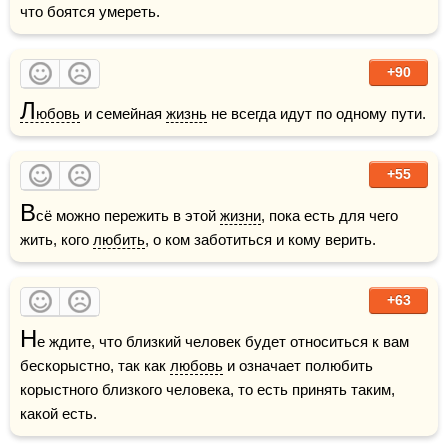
что боятся умереть.    
+90
Л
юбовь
 и семейная 
жизнь
 не всегда идут по одному пути.    
+55
В
сё можно пережить в этой 
жизни
, пока есть для чего 
жить, кого 
любить
, о ком заботиться и кому верить.    
+63
Н
е ждите, что близкий человек будет относиться к вам 
бескорыстно, так как 
любовь
 и означает полюбить 
корыстного близкого человека, то есть принять таким, 
какой есть.