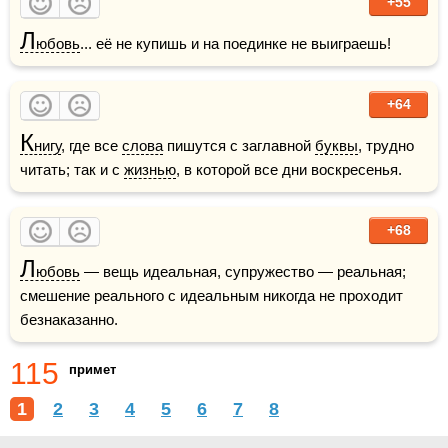
+55
Л
юбовь
... её не купишь и на поединке не выиграешь!
+64
К
нигу
, где все 
слова
 пишутся с заглавной 
буквы
, трудно 
читать; так и с 
жизнью
, в которой все дни воскресенья.    
+68
Л
юбовь
 — вещь идеальная, супружество — реальная; 
смешение реального с идеальным никогда не проходит 
безнаказанно.
115
примет
1
2
3
4
5
6
7
8