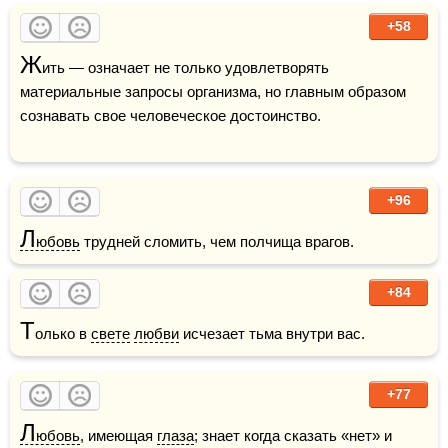
+58
Ж
ить — означает не только удовлетворять 
материальные запросы организма, но главным образом 
сознавать свое человеческое достоинство.

+96
Л
юбовь
 трудней сломить, чем полчища врагов.
+84
Т
олько в 
свете
любви
 исчезает тьма внутри вас.
+77
Л
юбовь
, имеющая 
глаза
; знает когда сказать «нет» и 