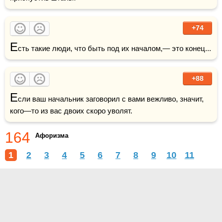
+74
Е
сть такие люди, что быть под их началом,— это конец...
+88
Е
сли ваш начальник заговорил с вами вежливо, значит, 
кого—то из вас двоих скоро уволят.
164
Афоризма
1
2
3
4
5
6
7
8
9
10
11