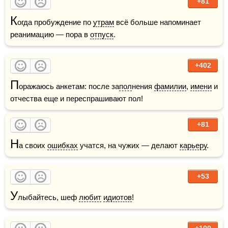
+81
К
огда пробуждение по 
утрам
 всё больше напоминает 
реанимацию — пора в 
отпуск
.
+402
П
оражаюсь анкетам: после за
пол
нения 
фамилии
, 
имени
 и 
отчества еще и переспрашивают пол!
+81
Н
а своих 
ошибках
 учатся, на чужих — делают 
карьеру
.
+53
У
лыбайтесь, шеф 
любит
идиотов
!
+100