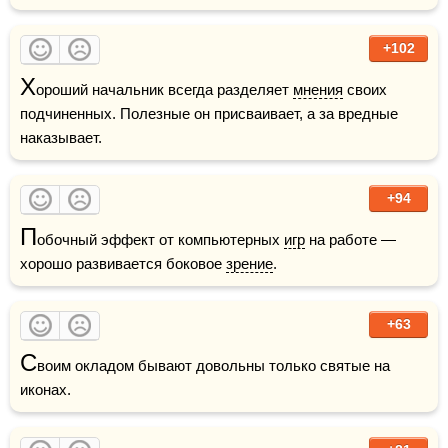
+102
Х
ороший начальник всегда разделяет 
мнения
 своих 
подчиненных. Полезные он присваивает, а за вредные 
наказывает.
+94
П
обочный эффект от компьютерных 
игр
 на работе — 
хорошо развивается боковое 
зрение
.
+63
С
воим окладом бывают довольны только святые на 
иконах.