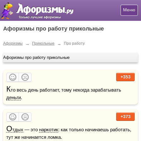
Меню
Афоризмы про работу прикольные
→
→
Афоризмы
Прикольные
Про работу
Афоризмы про работу прикольные
+353
К
то весь день работает, тому некогда зарабатывать 
деньги
.
+373
О
тдых
 — это 
наркотик
: как только начинаешь работать, 
тут же начинается ломка.