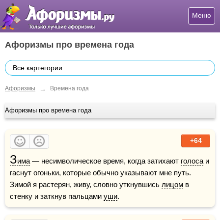
Меню
Афоризмы про времена года
Все картегории
→
Афоризмы
Времена года
Афоризмы про времена года
+64
З
има
 — несимволическое время, когда затихают 
голоса
 и 
гаснут огоньки, которые обычно указывают мне путь. 
Зимой я растерян, живу, словно уткнувшись 
лицом
 в 
стенку и заткнув пальцами 
уши
.