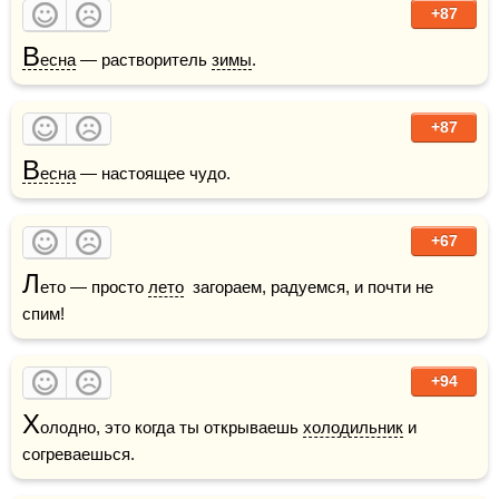
+87
В
есна
 — растворитель 
зимы
. 
+87
В
есна
 — настоящее чудо.
+67
Л
ето — просто 
лето
  загораем, радуемся, и почти не 
спим!
+94
Х
олодно, это когда ты открываешь 
холодильник
 и 
согреваешься.