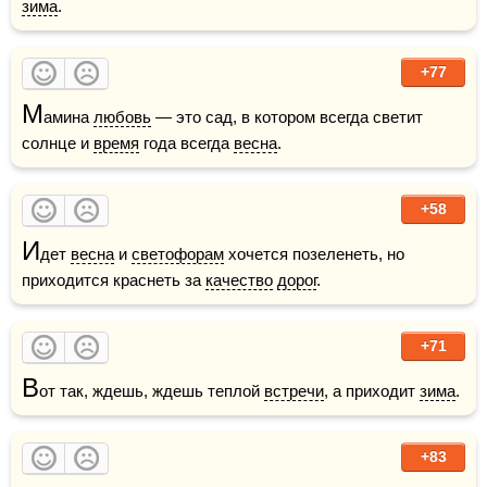
зима
.
+77
М
амина 
любовь
 — это сад, в котором всегда светит 
солнце и 
время
 года всегда 
весна
.  
+58
И
дет 
весна
 и 
светофорам
 хочется позеленеть, но 
приходится краснеть за 
качество
дорог
.
+71
В
от так, ждешь, ждешь теплой 
встречи
, а приходит 
зима
.
+83