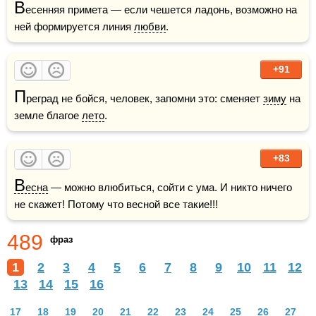
В
есенняя примета — если чешется ладонь, возможно на 
ней формируется линия 
любви
.
+91
П
реград не бойся, человек, запомни это: сменяет 
зиму
 на 
земле благое 
лето
. 
+83
В
есна
 — можно влюбиться, сойти с ума. И никто ничего 
не скажет! Потому что весной все такие!!! 
489
фраз
1
2
3
4
5
6
7
8
9
10
11
12
13
14
15
16
17
18
19
20
21
22
23
24
25
26
27