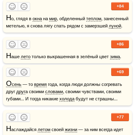
+84
Н
о, глядя в 
окна
 на 
мир
, обделенный 
теплом
, занесенный 
метелью, я снова лягу спать рядом с замерзшей 
луной
.
+86
Н
аше 
лето
 только выкрашенная в зелёный цвет 
зима
. 
+69
О
сень
 — то 
время
 года, когда люди должны согревать 
друг 
друг
а своими 
словами
, своими чувствами, своими 
губами... И тогда никакие 
холода
 будут не страшны...
+77
Н
аслаждайся 
летом
 своей 
жизни
 — за ним всегда идет 