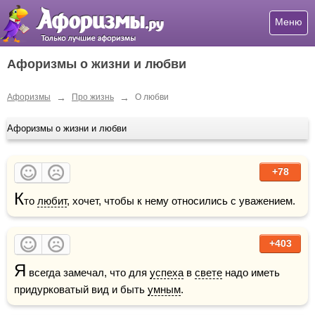
Меню
Афоризмы о жизни и любви
→
→
Афоризмы
Про жизнь
О любви
Афоризмы о жизни и любви
+78
К
то 
любит
, хочет, чтобы к нему относились с уважением.
+403
Я
 всегда замечал, что для 
успеха
 в 
свете
 надо иметь 
придурковатый вид и быть 
умным
.