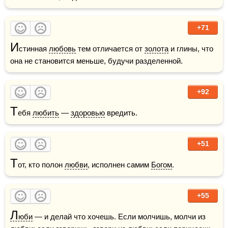
+71
И
стинная 
любовь
 тем отличается от 
золота
 и глины, что 
она не становится меньше, будучи разделенной. 
+92
Т
ебя 
любить
 — 
здоровью
 вредить.  
+51
Т
от, кто полон 
любви
, исполнен самим 
Богом
.
+55
Л
юби
 — и делай что хочешь. Если молчишь, молчи из 