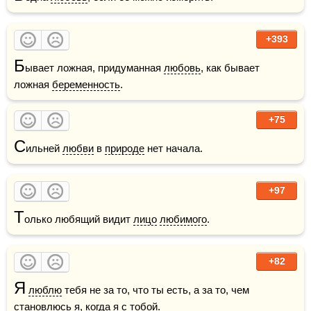
+393
Б
ывает ложная, придуманная 
любовь
, как бывает 
ложная 
беременность
.
+75
С
ильней 
любви
 в 
природе
 нет начала. 
+97
Т
олько любящий видит 
лицо
любимого
.
+82
Я
люблю
 тебя не за то, что ты есть, а за то, чем 
становлюсь я, когда я с тобой.