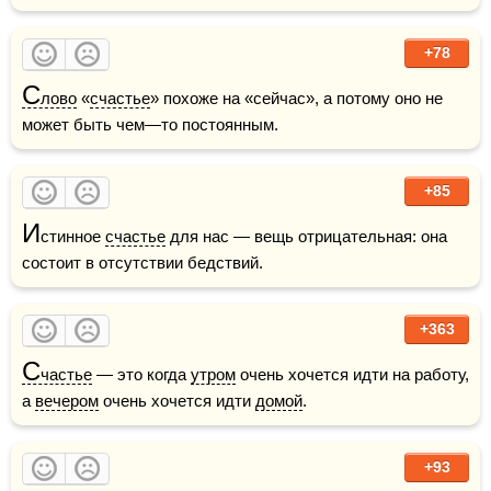
+78
С
лово
 «
счастье
» похоже на «сейчас», а потому оно не 
может быть чем—то постоянным.
+85
И
стинное 
счастье
 для нас — вещь отрицательная: она 
состоит в отсутствии бедствий.
+363
С
частье
 — это когда 
утром
 очень хочется идти на работу, 
а 
вечером
 очень хочется идти 
домой
.    
+93