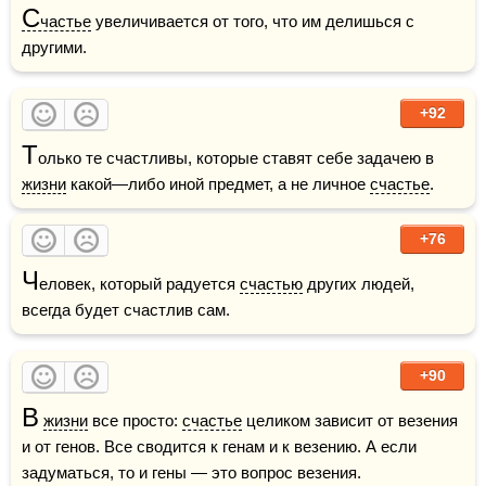
С
частье
 увеличивается от того, что им делишься с 
другими. 
+92
Т
олько те счастливы, которые ставят себе задачею в 
жизни
 какой—либо иной предмет, а не личное 
счастье
.
+76
Ч
еловек, который радуется 
счастью
 других людей, 
всегда будет счастлив сам.
+90
В
жизни
 все просто: 
счастье
 целиком зависит от везения 
и от генов. Все сводится к генам и к везению. А если 
задуматься, то и гены — это вопрос везения.