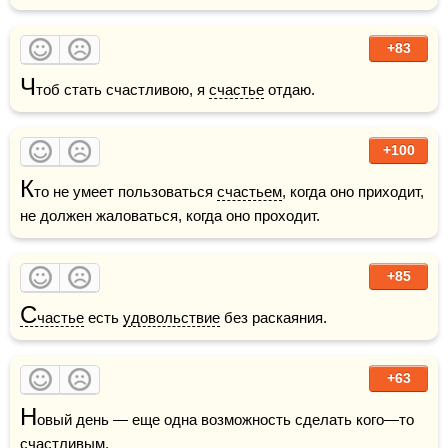
+83
Ч
тоб стать счастливою, я 
счастье
 отдаю.
+100
К
то не умеет пользоваться 
счастьем
, когда оно приходит, 
не должен жаловаться, когда оно проходит. 
+85
С
частье
 есть 
удовольствие
 без раскаяния.
+63
Н
овый день — еще одна возможность сделать кого—то 
счастливым.