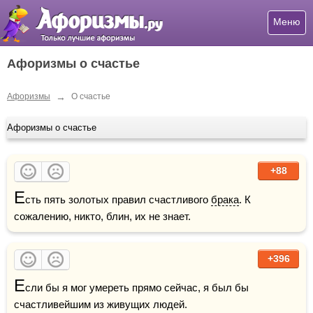
Меню
Афоризмы о счастье
→
Афоризмы
О счастье
Афоризмы о счастье
+88
Е
сть пять золотых правил счастливого 
брака
. К 
сожалению, никто, блин, их не знает.
+396
Е
сли бы я мог умереть прямо сейчас, я был бы 
счастливейшим из живущих людей.