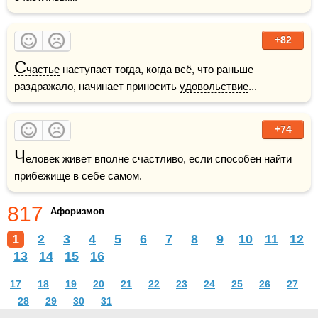
+82
С
частье
 наступает тогда, когда всё, что раньше 
раздражало, начинает приносить 
удовольствие
... 
+74
Ч
еловек живет вполне счастливо, если способен найти 
прибежище в себе самом.
817
Афоризмов
1
2
3
4
5
6
7
8
9
10
11
12
13
14
15
16
17
18
19
20
21
22
23
24
25
26
27
28
29
30
31