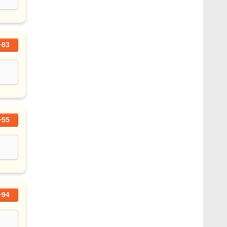
+83
+55
+94