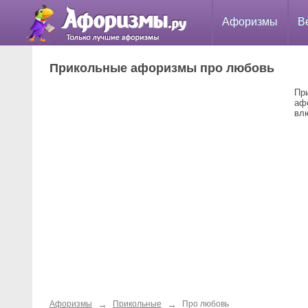
Афоризмы
В
Прикольные афоризмы про любовь
Пр
аф
вл
→
→
Афоризмы
Прикольные
Про любовь