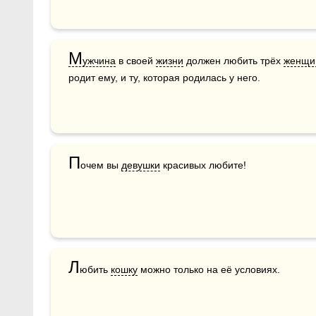
М
ужчина
 в своей 
жизни
 должен любить трёх 
женщи
родит ему, и ту, которая родилась у него.
П
очем вы 
девушки
 красивых любите!
Л
юбить 
кошку
 можно только на её условиях.