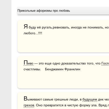
Прикольные афоризмы про любовь
Я
 буду её ругать,ревновать, иногда не понимать, но
любого...!!!!
П
иво
 — это еще одно доказательство того, что 
Госп
счастливы.    Бенджамин Франклин
В
ыживают самые грешные люди, в 
будущем
грехов
. Оно превратится в чистую форму зла. Вряд л