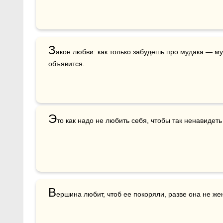
З
акон любви: как только забудешь про мудака — 
му
объявится.
Э
то как надо не любить себя, чтобы так ненавидеть
В
ершина любит, чтоб ее покоряли, разве она не же