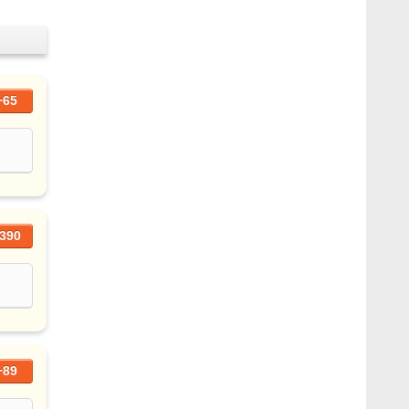
+65
390
+89