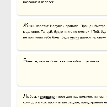
названием человек.
Ж
изнь коротка! Нарушай правила. Прощай быстро.
медленно. Танцуй, будто никто не смотрит! Пой, будт
не причинял тебе боль! Ведь 
жизнь
 дается человеку 
Б
ольше, чем любовь, 
женщин
 губит тщеславие.
Л
юбовь к 
женщине
соли
 для 
мяса
: пропитывая 
сердце
, предохраняет ег