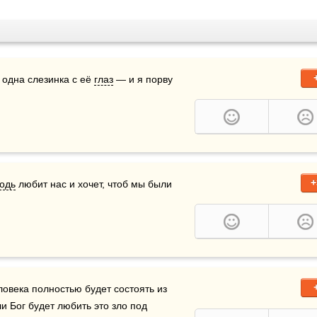
 одна слезинка с её 
глаз
 — и я порву 
+
одь
 любит нас и хочет, чтоб мы были 
 днк человека полностью будет состоять из 
и Бог будет любить это зло под 