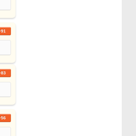
+91
+83
+56