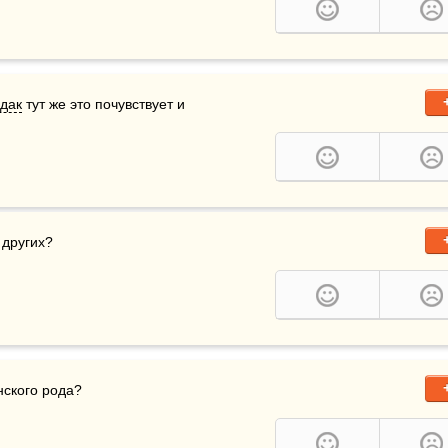
дак
 тут же это почувствует и 
 других?
нского рода?