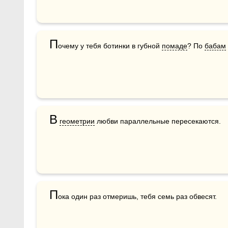
П
очему у тебя ботинки в губной 
помаде
? По 
бабам
В
геометрии
 любви параллельные пересекаются. 
П
ока один раз отмеришь, тебя семь раз обвесят.