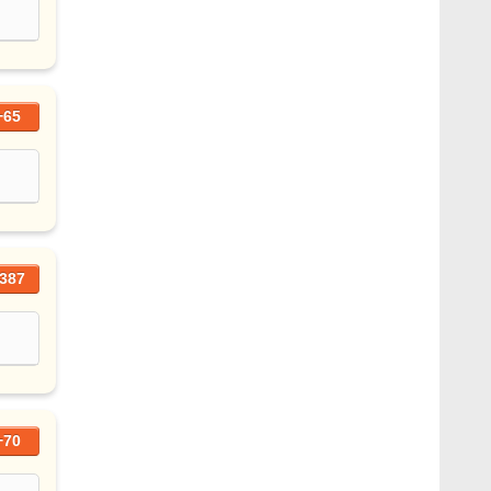
+65
387
+70