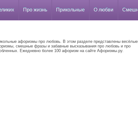
еликих
Про жизнь
Прикольные
О любви
Смеш
икольные афоризмы про любовь. В этом разделе представлены весёлые
оризмы, смешные фразы и забавные высказывания про любовь и про
юбленных. Ежедневно более 100 афоризм на сайте Афоризмы.ру.