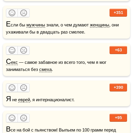
+351
Е
сли бы 
мужчины
 знали, о чем думают 
женщины
, они 
ухаживали бы в двадцать раз смелее.
+63
С
екс
 — самое забавное из всего того, чем я мог 
заниматься без 
смеха
.
+390
Я
 не 
еврей
, я интернационалист.
+95
В
се на бой с пьянством! Выпьем по 100 грамм перед 