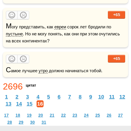
+65
М
огу представить, как 
евреи
 сорок лет бродили по 
пустыне
. Но не могу понять, как они при этом очутились 
на всех континентах?
+65
С
амое лучшее 
утро
 должно начинаться тобой.
2696
цитат
1
2
3
4
5
6
7
8
9
10
11
12
13
14
15
16
17
18
19
20
21
22
23
24
25
26
27
28
29
30
31