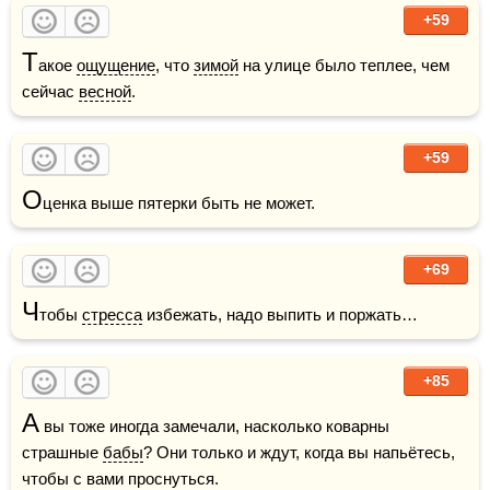
+59
Т
акое 
ощущение
, что 
зимой
 на улице было теплее, чем 
сейчас 
весной
. 
+59
О
ценка выше пятерки быть не может.
+69
Ч
тобы 
стресса
 избежать, надо выпить и поржать…
+85
А
 вы тоже иногда замечали, насколько коварны 
страшные 
бабы
? Они только и ждут, когда вы напьётесь, 
чтобы с вами проснуться.