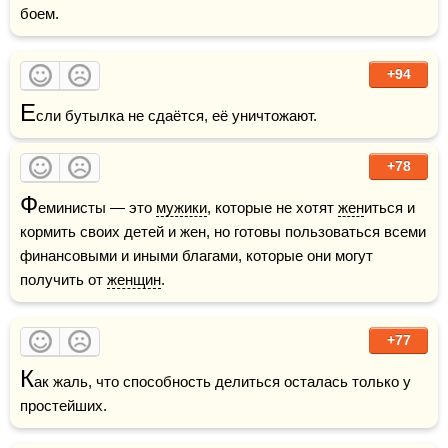
боем.
+94
Е
сли бутылка не сдаётся, её уничтожают.
+78
Ф
еминисты — это 
мужики
, которые не хотят 
жен
иться и 
кормить своих детей и жен, но готовы пользоваться всеми 
финансовыми и иными благами, которые они могут 
получить от 
женщин
.
+77
К
ак жаль, что способность делиться осталась только у 
простейших.