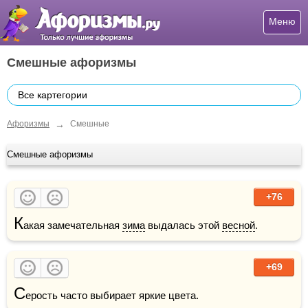
Меню
Смешные афоризмы
Все картегории
→
Афоризмы
Смешные
Смешные афоризмы
+76
К
акая замечательная 
зима
 выдалась этой 
весной
. 
+69
С
ерость часто выбирает яркие цвета.