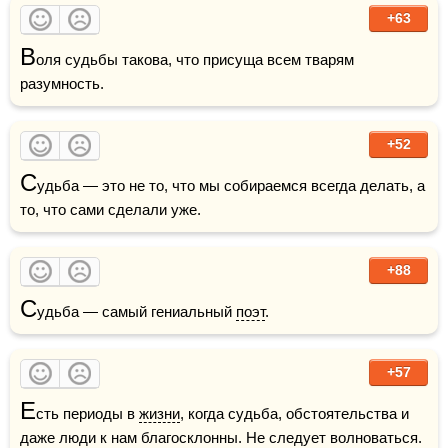
+63
В
оля судьбы такова, что присуща всем тварям 
разумность.
+52
С
удьба — это не то, что мы собираемся всегда делать, а 
то, что сами сделали уже.
+88
С
удьба — самый гениальный 
поэт
. 
+57
Е
сть периоды в 
жизни
, когда судьба, обстоятельства и 
даже люди к нам благосклонны. Не следует волноваться. 