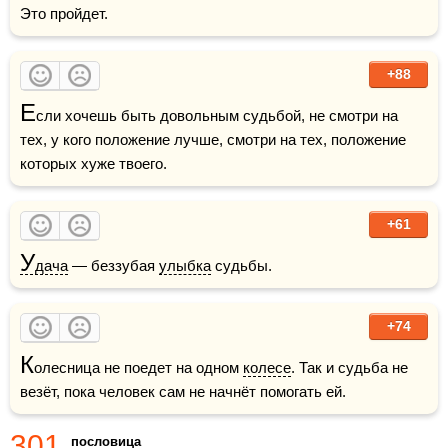
Это пройдет.
+88
Е
сли хочешь быть довольным судьбой, не смотри на 
тех, у кого положение лучше, смотри на тех, положение 
которых хуже твоего.
+61
У
дача
 — беззубая 
улыбка
 судьбы.
+74
К
олесница не поедет на одном 
колесе
. Так и судьба не 
везёт, пока человек сам не начнёт помогать ей.
301
пословица