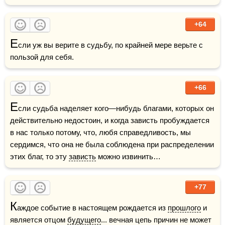
+64
Е
сли уж вы верите в судьбу, по крайней мере верьте с 
пользой для себя.
+66
Е
сли судьба наделяет кого—нибудь благами, которых он 
действительно недостоин, и когда зависть пробуждается 
в нас только потому, что, любя справедливость, мы 
сердимся, что она не была соблюдена при распределении 
этих благ, то эту 
зависть
 можно извинить…
+77
К
аждое событие в настоящем рождается из 
прошлого
 и 
является отцом 
будущего
... вечная цепь причин не может 