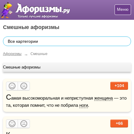
Меню
Смешные афоризмы
Все картегории
→
Афоризмы
Смешные
Смешные афоризмы
+104
С
амая высокоморальная и неприступная 
женщина
 — это 
та, которая помнит, что не побрила 
ноги
.
+66