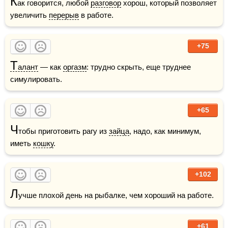
К
ак говорится, любой 
разговор
 хорош, который позволяет 
увеличить 
перерыв
 в работе.
+75
Т
алант
 — как 
оргазм
: трудно скрыть, еще труднее 
симулировать.
+65
Ч
тобы приготовить рагу из 
зайца
, надо, как минимум, 
иметь 
кошку
.
+102
Л
учше плохой день на рыбалке, чем хороший на работе.
+61