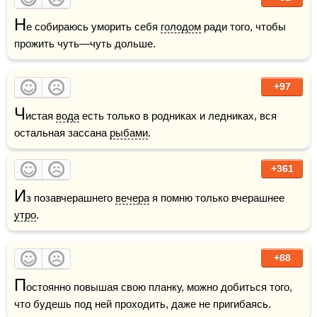
Н
е собираюсь уморить себя 
голодом
 ради того, чтобы 
прожить чуть—чуть дольше.
+97
Ч
истая 
вода
 есть только в родниках и ледниках, вся 
остальная зассана 
рыбами
.
+361
И
з позавчерашнего 
вечера
 я помню только вчерашнее 
утро
.
+88
П
остоянно повышая свою планку, можно добиться того, 
что будешь под ней проходить, даже не пригибаясь.