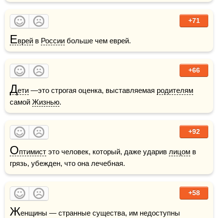
+71
Е
врей
 в 
России
 больше чем еврей.
+66
Д
ети
 —это строгая оценка, выставляемая 
родителям
самой 
Жизнью
.
+92
О
птимист
 это человек, который, даже ударив 
лицом
 в 
грязь, убежден, что она лечебная.
+58
Ж
енщины — странные существа, им недоступны 