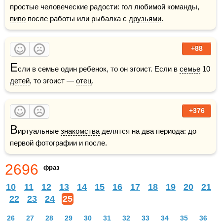
простые человеческие радости: гол любимой команды, 
пиво
 после работы или рыбалка с 
друзьями
.
+88
Е
сли в семье один ребенок, то он эгоист. Если в 
семье
 10 
детей
, то эгоист — 
отец
.
+376
В
иртуальные 
знакомства
 делятся на два периода: до 
первой фотографии и после.
2696
фраз
10
11
12
13
14
15
16
17
18
19
20
21
22
23
24
25
26
27
28
29
30
31
32
33
34
35
36