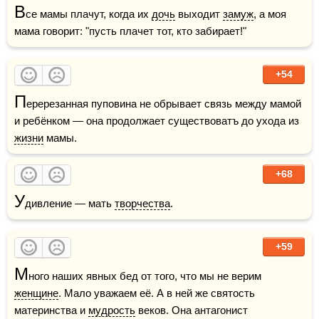
В
се мамы плачут, когда их 
дочь
 выходит 
замуж
, а моя 
мама говорит: "пусть плачет тот, кто забирает!"
+54
П
еререзанная пуповина не обрывает связь между мамой 
и ребёнком — она продолжает существоватъ до ухода из 
жизни
 мамы.
+68
У
дивление — мать 
творчества
. 
+59
М
ного наших явных бед от того, что мы не верим 
женщине
. Мало уважаем её. А в ней же святость 
материнства и 
мудрость
 веков. Она антагонист 