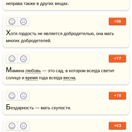
неправа также в других вещах.  
+86
Х
отя гордость не является добродетелью, она мать 
многих добродетелей.
+77
М
амина 
любовь
 — это сад, в котором всегда светит 
солнце и 
время
 года всегда 
весна
.  
+78
Б
ездарность — мать скупости.
+63