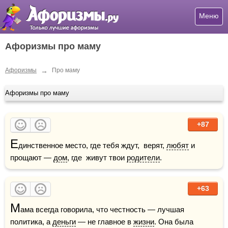
Меню
Афоризмы про маму
→
Афоризмы
Про маму
Афоризмы про маму
+87
Е
динственное место, где тебя ждут,  верят, 
любят
 и 
прощают — 
дом
, где  живут твои 
родители
.      
+63
М
ама всегда говорила, что честность — лучшая 
политика, а 
деньги
 — не главное в 
жизни
. Она была 