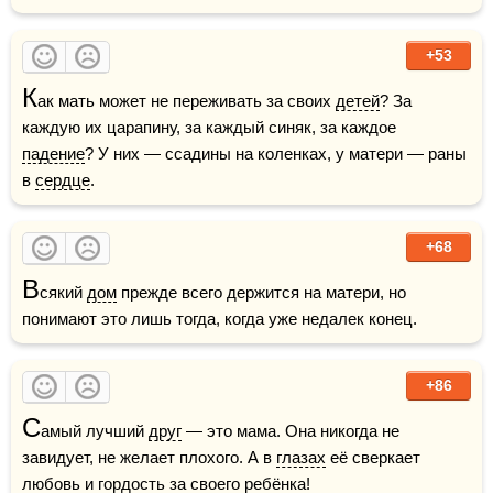
+53
К
ак мать может не переживать за своих 
детей
? За 
каждую их царапину, за каждый синяк, за каждое 
падение
? У них — ссадины на коленках, у матери — раны 
в 
сердце
.
+68
В
сякий 
дом
 прежде всего держится на матери, но 
понимают это лишь тогда, когда уже недалек конец.
+86
С
амый лучший 
друг
 — это мама. Она никогда не 
завидует, не желает плохого. А в 
глазах
 её сверкает 
любовь
 и гордость за своего ребёнка!