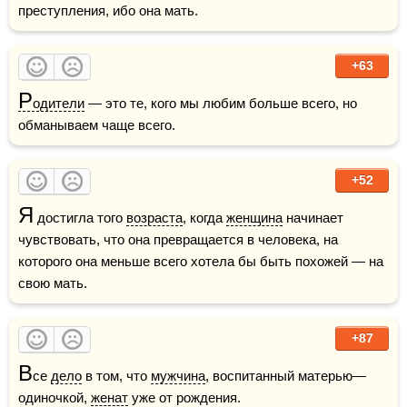
преступления, ибо она мать.
+63
Р
одители
 — это те, кого мы любим больше всего, но 
обманываем чаще всего.      
+52
Я
 достигла того 
возраста
, когда 
женщина
 начинает 
чувствовать, что она превращается в человека, на 
которого она меньше всего хотела бы быть похожей — на 
свою мать.  
+87
В
се 
дело
 в том, что 
мужчина
, воспитанный матерью—
одиночкой, 
женат
 уже от рождения.