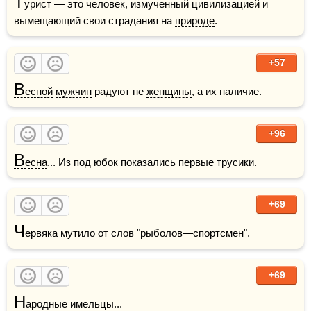
Т
урист
 — это человек, измученный цивилизацией и 
вымещающий свои страдания на 
природе
.
+57
В
есной
мужчин
 радуют не 
женщины
, а их наличие.
+96
В
есна
... Из под юбок показались первые трусики.
+69
Ч
ервяка
 мутило от 
слов
 "рыболов—
спортсмен
". 
+69
Н
ародные имельцы...