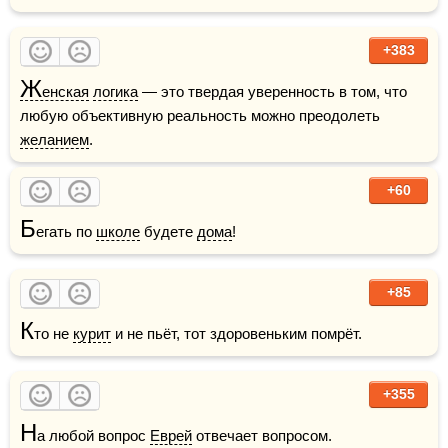
+383
Ж
енская
логика
 — это твердая уверенность в том, что 
любую объективную реальность можно преодолеть 
желанием
.
+60
Б
егать по 
школе
 будете 
дома
!
+85
К
то не 
курит
 и не пьёт, тот здоровеньким помрёт.
+355
Н
а любой вопрос 
Еврей
 отвечает вопросом.