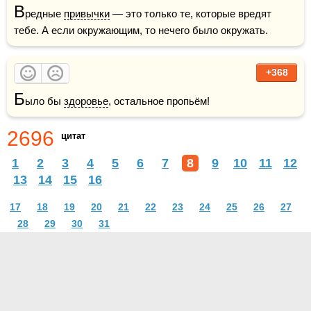
В
редные 
привычки
 — это только те, которые вредят 
тебе. А если окружающим, то нечего было окружать.
+368
Б
ыло бы 
здоровье
, остальное пропьём!
2696
цитат
1
2
3
4
5
6
7
8
9
10
11
12
13
14
15
16
17
18
19
20
21
22
23
24
25
26
27
28
29
30
31