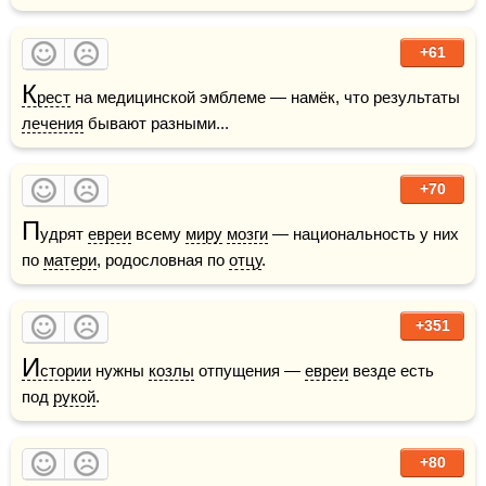
+61
К
рест
 на медицинской эмблеме — намёк, что результаты 
лечения
 бывают разными...
+70
П
удрят 
евреи
 всему 
миру
мозги
 — национальность у них 
по 
матери
, родословная по 
отцу
.
+351
И
стории
 нужны 
козлы
 отпущения — 
евреи
 везде есть 
под 
рукой
.
+80