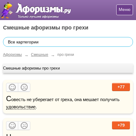
Меню
Смешные афоризмы про грехи
Все картегории
→
→
Афоризмы
Смешные
про грехи
Смешные афоризмы про грехи
+77
С
овесть не уберегает от греха, она мешает получить 
удовольствие
.
+79