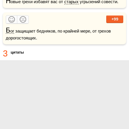
Н
овые грехи избавят вас от 
старых
 угрызений совести.
+99
Б
ог
 защищает бедняков, по крайней мере, от грехов 
дорогостоящих.
3
цитаты