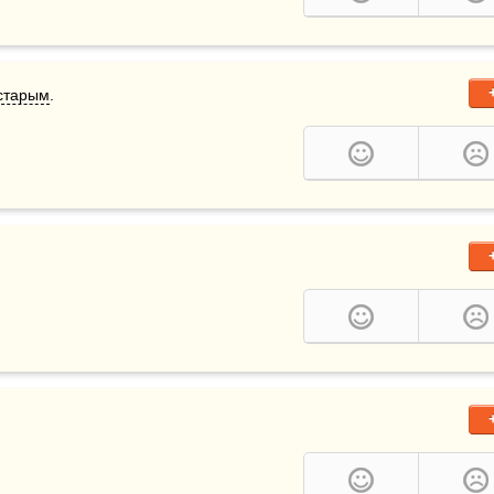
старым
.