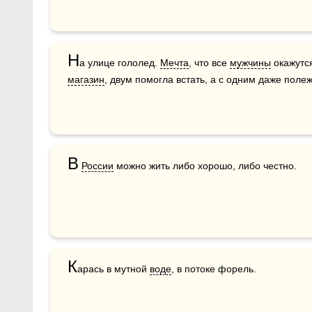
Н
а улице гололед. 
Мечта
, что все 
мужчины
магазин
, двум помогла встать, а с одним даже полеж
В
России
 можно жить либо хорошо, либо честно.
К
арась в мутной 
воде
, в потоке форель.