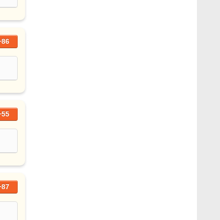
+86
+55
+87