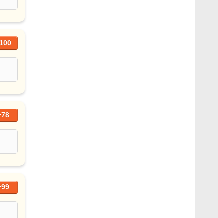
100
+78
+99