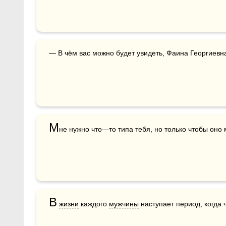
— В чём вас можно будет увидеть, Фаина Георгиевна
М
не нужно что—то типа тебя, но только чтобы оно
В
жизни
 каждого 
мужчины
 наступает период, когда 