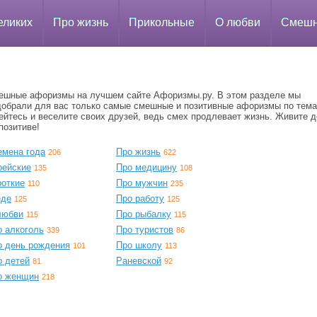
еликих
Про жизнь
Прикольные
О любви
Смеш
ешные афоризмы на лучшем сайте Афоризмы.ру. В этом разделе мы
добрали для вас только самые смешные и позитивные афоризмы по тема
йтесь и веселите своих друзей, ведь смех продлевает жизнь. Живите д
позитиве!
емена года
Про жизнь
206
622
рейские
Про медицину
135
108
роткие
Про мужчин
110
235
еде
Про работу
125
125
любви
Про рыбалку
115
115
о алкоголь
Про туристов
339
86
о день рождения
Про школу
101
113
о детей
Раневской
81
92
о женщин
218