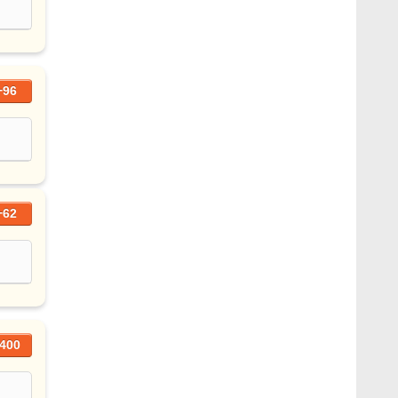
+96
+62
400