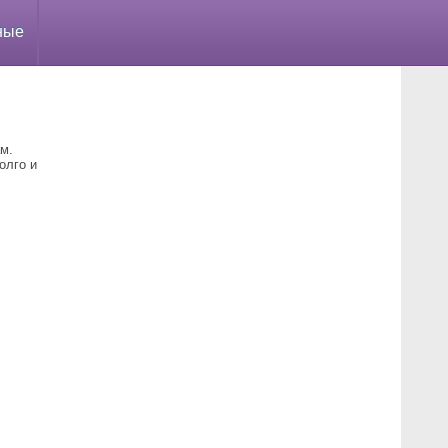
ные
м.
олго и