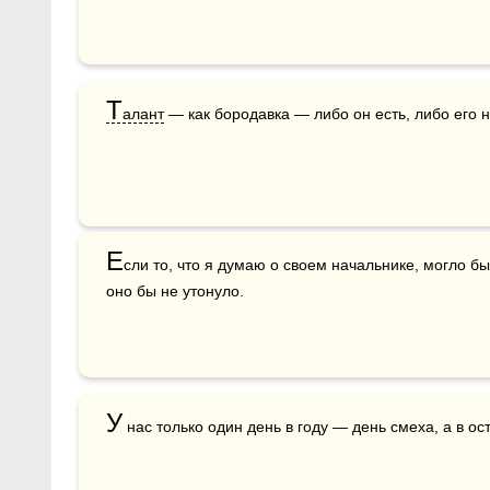
Т
алант
 — как бородавка — либо он есть, либо его н
Е
сли то, что я думаю о своем начальнике, могло бы
оно бы не утонуло.
У
 нас только один день в году — день смеха, а в о