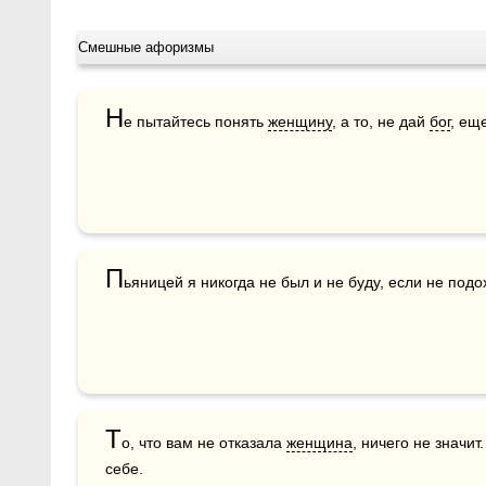
Смешные афоризмы
Н
е пытайтесь понять 
женщину
, а то, не дай 
бог
, ещ
П
ьяницей я никогда не был и не буду, если не подо
Т
о, что вам не отказала 
женщина
, ничего не значит
себе.