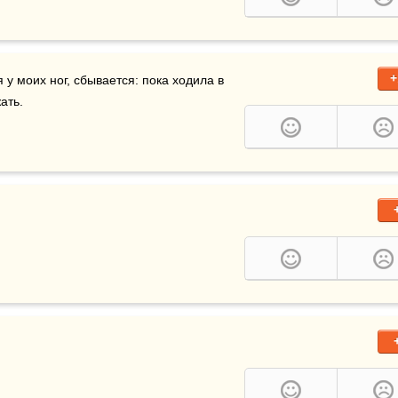
+
 окажутся у моих ног, сбывается: пока ходила в 
ать.