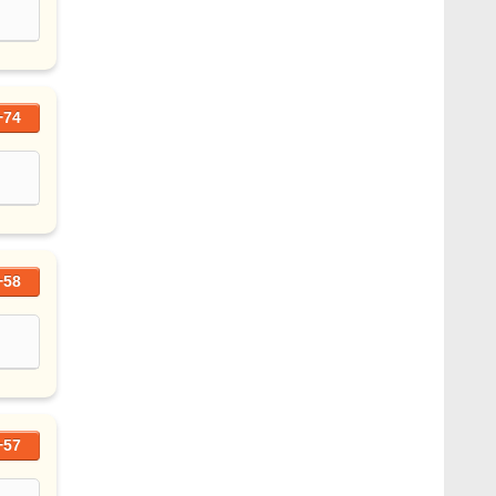
+74
+58
+57