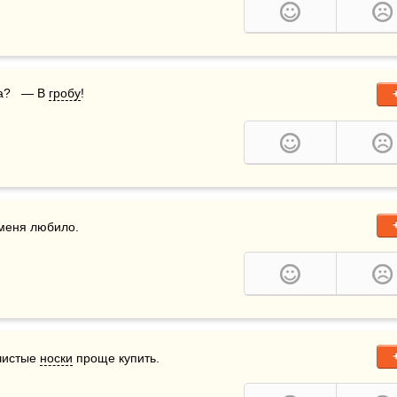
?   — В 
гробу
!
 меня любило.
чистые 
носки
 проще купить.