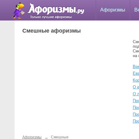
Афоризмы
В
Смешные афоризмы
См
по
Сме
на 
Вр
Ев
Ко
О 
О 
Пр
Пр
Пр
Пр
→
Афоризмы
Смешные