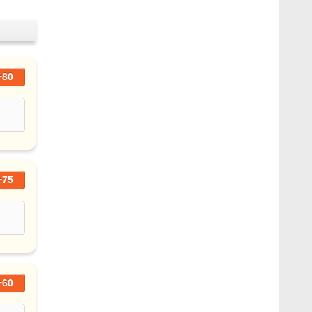
+80
+75
+60