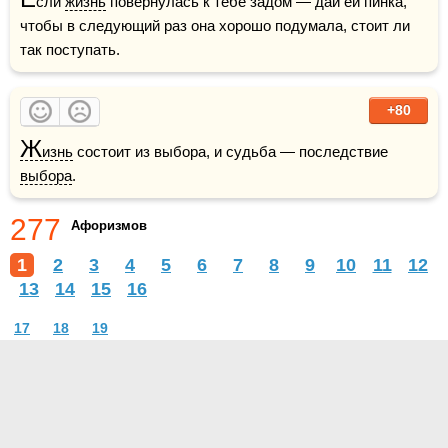
сли 
жизнь
 повернулась к тебе задом — дай ей пинка, 
чтобы в следующий раз она хорошо подумала, стоит ли 
так поступать.     
+80
Ж
изнь
 состоит из выбора, и судьба — последствие 
выбора
.    
277
Афоризмов
1
2
3
4
5
6
7
8
9
10
11
12
13
14
15
16
17
18
19