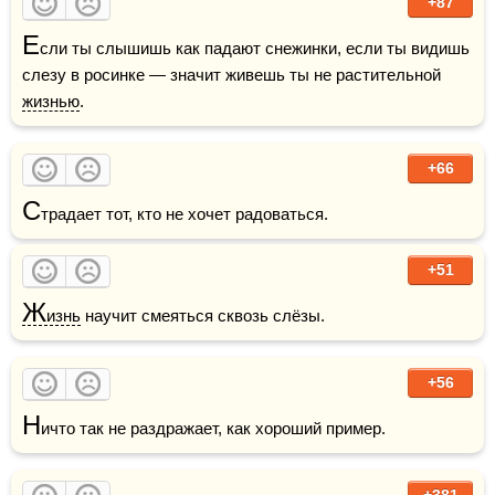
+87
Е
сли ты слышишь как падают снежинки, если ты видишь 
слезу в росинке — значит живешь ты не растительной 
жизнью
.
+66
С
традает тот, кто не хочет радоваться.
+51
Ж
изнь
 научит смеяться сквозь слёзы.    
+56
Н
ичто так не раздражает, как хороший пример.
+381