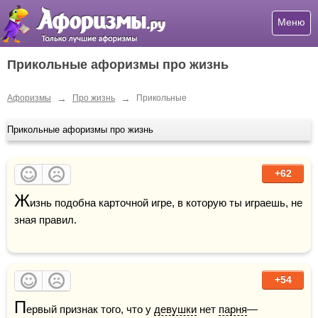
Меню
Прикольные афоризмы про жизнь
→
→
Афоризмы
Про жизнь
Прикольные
Прикольные афоризмы про жизнь
+62
Ж
изнь подобна карточной игре, в которую ты играешь, не 
зная правил.

+54
П
ервый признак того, что у 
девушки
 нет 
парня
— 