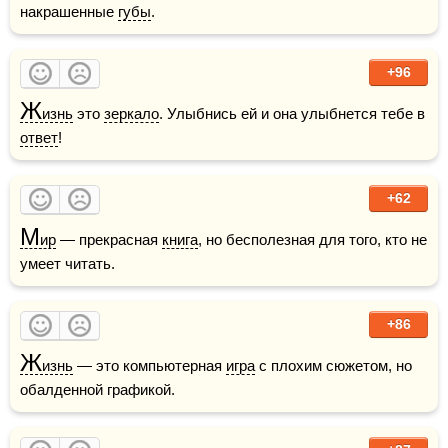
накрашенные 
губы
.
+96
Ж
изнь
 это 
зеркало
. Улыбнись ей и она улыбнется тебе в 
ответ
!    
+62
М
ир
 — прекрасная 
книга
, но бесполезная для того, кто не 
умеет читать.
+86
Ж
изнь
 — это компьютерная 
игра
 с плохим сюжетом, но 
обалденной графикой.    