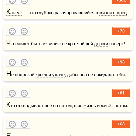
К
актус
 — это глубоко разачаровавшийся в 
жизни
огурец
.    
+70
Ч
то может быть извилистее кратчайшей 
дороги
 наверх!
+98
Н
е подрезай 
крылья
удаче
, дабы она не покидала тебя.
+81
К
то откладывает всё на потом, всю 
жизнь
 и живёт потом.    
+68
Е