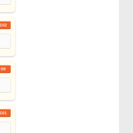
102
+59
101