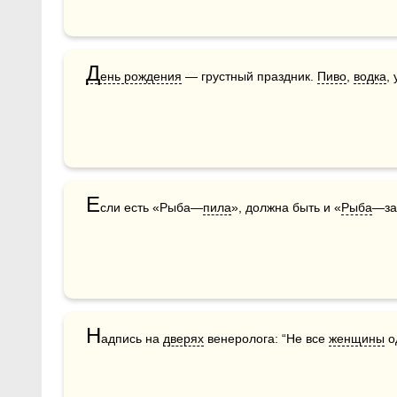
Д
ень рождения
 — грустный праздник. 
Пиво
, 
водка
,
Е
сли есть «Рыба—
пила
», должна быть и «
Рыба
—за
Н
адпись на 
дверях
 венеролога: “Не все 
женщины
 