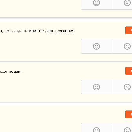
ы
, но всегда помнит ее 
день рождения
.
ает подвиг.