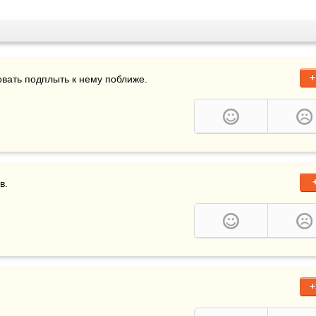
+
овать подплыть к нему поближе.
в. 
+