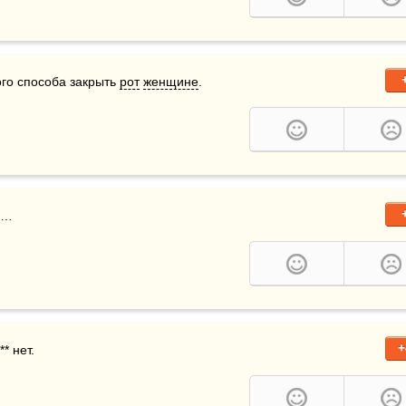
ого способа закрыть 
рот
женщине
.
ь…
+
* нет.