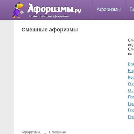
Афоризмы
В
Смешные афоризмы
См
по
Сме
на 
Вр
Ев
Ко
О 
О 
Пр
Пр
Пр
Пр
→
Афоризмы
Смешные