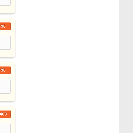
+96
+98
403