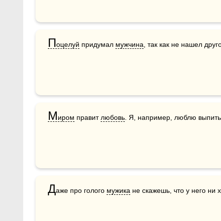
П
оцелуй
 придумал 
мужчина
, так как не нашел друг
М
иром
 правит 
любовь
. Я, например, люблю выпит
Д
аже про голого 
мужика
 не скажешь, что у него ни х*