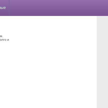
ные
м.
олго и