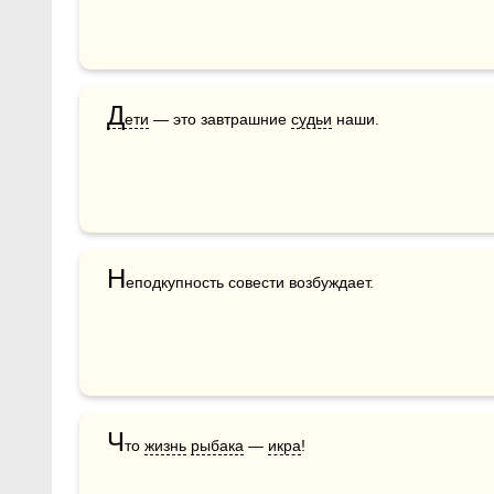
Д
ети
 — это завтрашние 
судьи
 наши.
Н
еподкупность совести возбуждает.
Ч
то 
жизнь
рыбака
 — 
икра
!