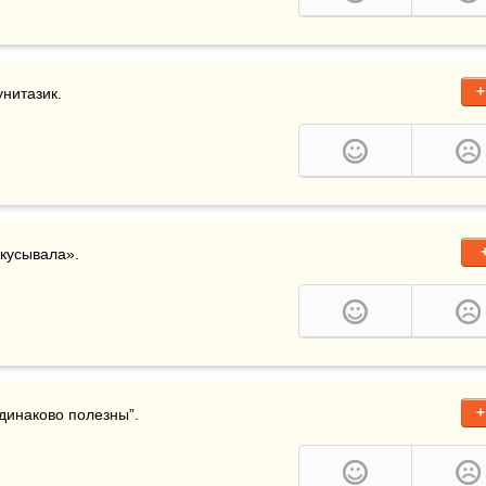
+
 унитазик.
кусывала».
+
одинаково полезны”.