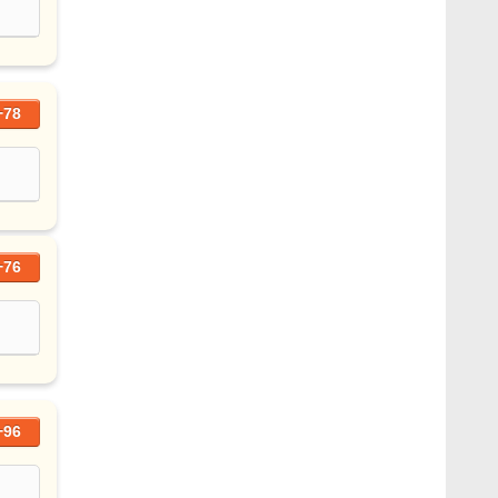
+78
+76
+96