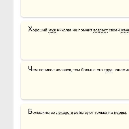
Х
ороший 
муж
 никогда не помнит 
возраст
 своей 
жен
Ч
ем ленивее человек, тем больше его 
труд
 напомин
Б
ольшинство 
лекарств
 действуют только на 
нервы
.