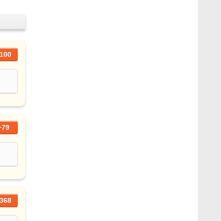
100
+79
368