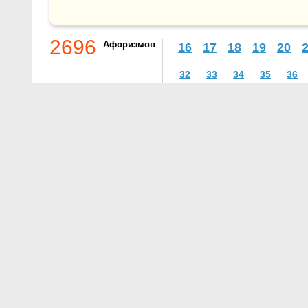
2696
Афоризмов
16
17
18
19
20
32
33
34
35
36