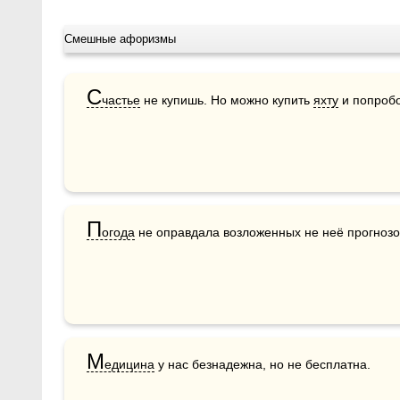
Смешные афоризмы
С
частье
 не купишь. Но можно купить 
яхту
 и попроб
П
огода
 не оправдала возложенных не неё прогнозо
М
едицина
 у нас безнадежна, но не бесплатна.