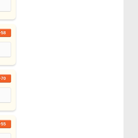
+58
+70
+55