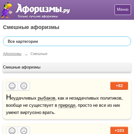
Меню
Смешные афоризмы
Все картегории
→
Афоризмы
Смешные
Смешные афоризмы
+82
Н
еудачливых 
рыбаков
, как и незадачливых политиков, 
вообще не существует в 
природе
, просто не все из них 
умеют виртуозно врать.
+103