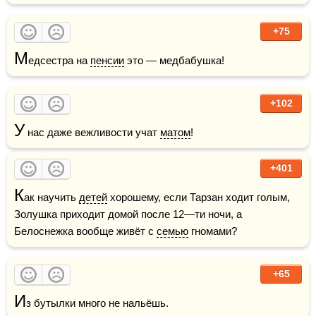
+75
М
едсестра на 
пенсии
 это — медбабушка!
+102
У
 нас даже вежливости учат 
матом
!
+401
К
ак научить 
детей
 хорошему, если Тарзан ходит голым, 
Золушка приходит домой после 12—ти ночи, а 
Белоснежка вообще живёт с 
семью
 гномами?
+65
И
з бутылки много не нальёшь.