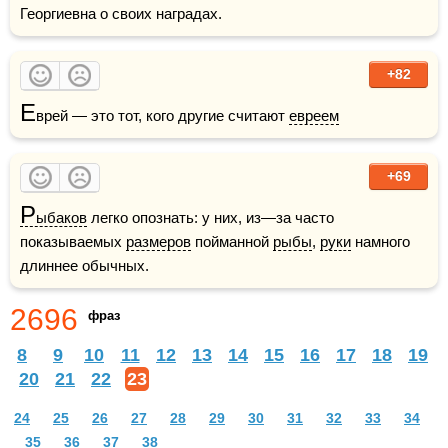
Георгиевна о своих наградах.
+82
Е
врей — это тот, кого другие считают 
евреем
+69
Р
ыбаков
 легко опознать: у них, из—за часто 
показываемых 
размеров
 пойманной 
рыбы
, 
руки
 намного 
длиннее обычных. 
2696
фраз
8
9
10
11
12
13
14
15
16
17
18
19
20
21
22
23
24
25
26
27
28
29
30
31
32
33
34
35
36
37
38