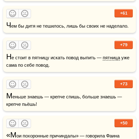
+61
Ч
ем бы дитя не тешилось, лишь бы своих не наделало.
+79
Н
е стоит в пятницу искать повод выпить — 
пятница
 уже 
сама по себе повод.
+73
М
еньше знаешь — крепче спишь, больше знаешь — 
крепче пьёшь!
+50
«М
ои похоронные причиндалы» — говорила Фаина 