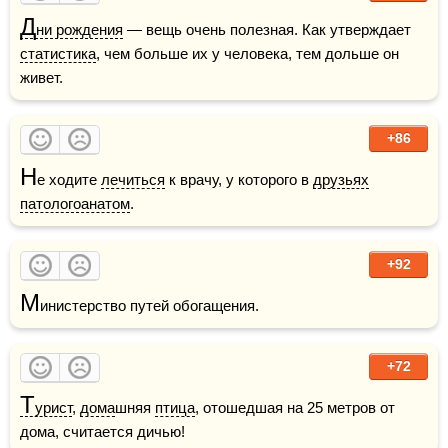
Д
ни рождения
 — вещь очень полезная. Как утверждает 
статистика
, чем больше их у человека, тем дольше он 
живет.
+86
Н
е ходите 
лечиться
 к врачу, у которого в 
друзьях
патологоанатом
.
+92
М
инистерство путей обогащения.
+72
Т
урист
, 
дома
шняя 
птица
, отошедшая на 25 метров от 
дома, считается дичью!