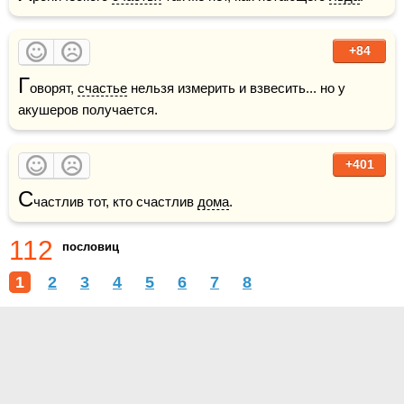
+84
Г
оворят, 
счастье
 нельзя измерить и взвесить... но у 
акушеров получается.
+401
С
частлив тот, кто счастлив 
дома
.
112
пословиц
1
2
3
4
5
6
7
8