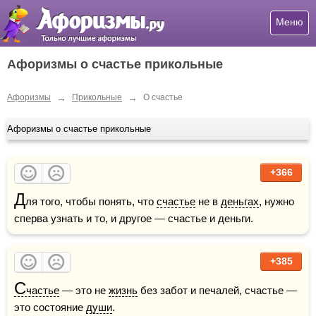
Меню
Афоризмы о счастье прикольные
→
→
Афоризмы
Прикольные
О счастье
Афоризмы о счастье прикольные
+366
Д
ля того, чтобы понять, что 
счастье
 не в 
деньгах
, нужно 
сперва узнать и то, и другое — счастье и деньги.
+385
С
частье
 — это не 
жизнь
 без забот и печалей, счастье — 
это состояние 
души
.