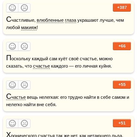
+387
С
частливые, 
влюбленные
глаза
 украшают лучше, чем 
любой 
макияж
!
+66
П
оскольку каждый сам куёт своё счастье, можно 
сказать, что 
счастье
 каждого — его личная куйня.
+55
С
частье
 вещь нелегкая: его трудно найти в себе самом и 
нелегко найти вне себя.
+51
Х
ронического 
счастья
 так же нет, как нетающего 
льда
.