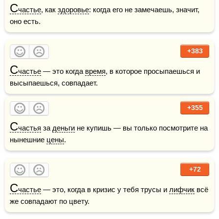
С
частье
, как 
здоровье
: когда его не замечаешь, значит, 
оно есть.
+383
С
частье
 — это когда 
время
, в которое просыпаешься и 
высыпаешься, совпадает.
+355
С
частья
 за 
деньги
 не купишь — вы только посмотрите на 
нынешние 
цены
.
+72
С
частье
 — это, когда в кризис у тебя трусы и 
лифчик
 всё 
же совпадают по цвету.