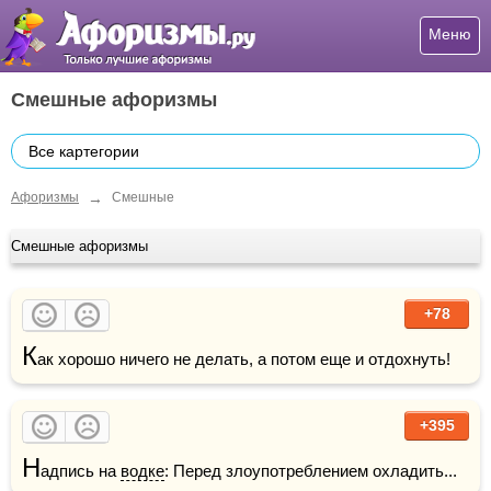
Меню
Смешные афоризмы
Все картегории
→
Афоризмы
Смешные
Смешные афоризмы
+78
К
ак хорошо ничего не делать, а потом еще и отдохнуть!
+395
Н
адпись на 
водке
: Перед злоупотреблением охладить...