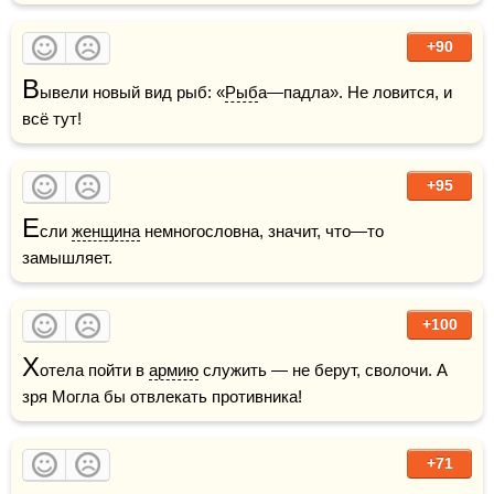
+90
В
ывели новый вид рыб: «
Рыб
а—падла». Не ловится, и 
всё тут! 
+95
Е
сли 
женщина
 немногословна, значит, что—то 
замышляет.
+100
Х
отела пойти в 
армию
 служить — не берут, сволочи. А 
зря Могла бы отвлекать противника!
+71