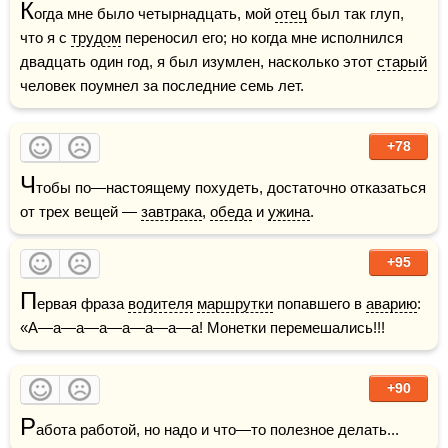
К
огда мне было четырнадцать, мой 
отец
 был так глуп, 
что я с 
трудом
 переносил его; но когда мне исполнился 
двадцать один год, я был изумлен, насколько этот 
старый
человек поумнел за последние семь лет.
+78
Ч
тобы по—настоящему похудеть, достаточно отказаться 
от трех вещей — 
завтрака
, 
обеда
 и 
ужина
.
+95
П
ервая фраза 
водителя
маршрутки
 попавшего в 
аварию
: 
«А—а—а—а—а—а—а—а! Монетки перемешались!!!
+90
Р
абота работой, но надо и что—то полезное делать...