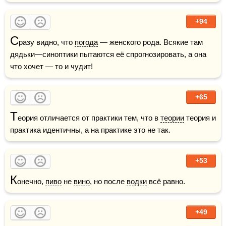
+94
С
разу видно, что 
погода
 — женского рода. Всякие там 
дядьки—синоптики пытаются её спрогнозировать, а она 
что хочет — то и чудит! 
+65
Т
еория отличается от практики тем, что в 
теории
 теория и 
практика идентичны, а на практике это не так.
+53
К
онечно, 
пиво
 не 
вино
, но после 
водки
 всё равно.
+49