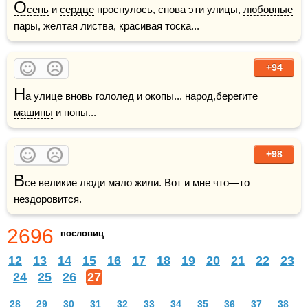
О
сень
 и 
сердце
 проснулось, снова эти улицы, 
любовные
пары, желтая листва, красивая тоска...
+94
Н
а улице вновь гололед и окопы... народ,берегите 
машины
 и попы...
+98
В
се великие люди мало жили. Вот и мне что—то 
нездоровится.
2696
пословиц
12
13
14
15
16
17
18
19
20
21
22
23
24
25
26
27
28
29
30
31
32
33
34
35
36
37
38