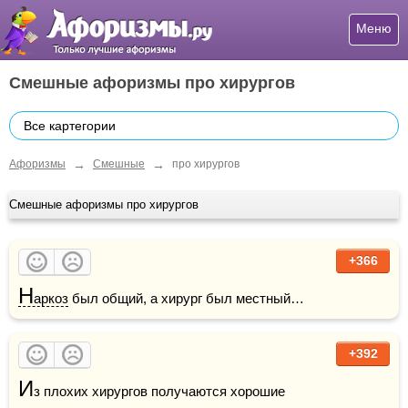
Меню
Смешные афоризмы про хирургов
Все картегории
→
→
Афоризмы
Смешные
про хирургов
Смешные афоризмы про хирургов
+366
Н
аркоз
 был общий, а хирург был местный…
+392
И
з плохих хирургов получаются хорошие 