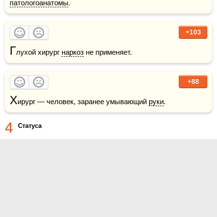
патологоанатомы
.
+103
Г
лухой хирург 
наркоз
 не применяет.
+88
Х
ирург — человек, заранее умывающий 
руки
.
4
Статуса