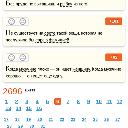
Б
ез пруда не вытащишь и 
рыбку
 из него.
+101
Н
е существует на 
свете
 такой вещи, которая не 
послужила бы 
еврею
фамилией
.
+62
К
огда 
мужчине
 плохо — он ищет 
женщину
. Когда мужчине 
хорошо — он ищет еще одну.
2696
цитат
1
2
3
4
5
6
7
8
9
10
11
12
13
14
15
16
17
18
19
20
21
22
23
24
25
26
27
28
29
30
31