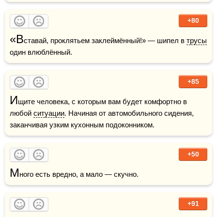
+80
«В
ставай, проклятьем заклеймённый!» — шипел в 
трусы
один влюблённый.
+85
И
щите человека, с которым вам будет комфортно в 
любой 
ситуации
. Начиная от автомобильного сидения, 
заканчивая узким кухонным подоконником.
+50
М
ного есть вредно, а мало — скучно.
+91