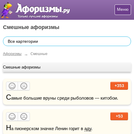
Меню
Смешные афоризмы
Все картегории
→
Афоризмы
Смешные
Смешные афоризмы
+353
С
амые большие вруны среди рыболовов — китобои.
+53
Н
а пионерском значке Ленин горит в 
аду
.