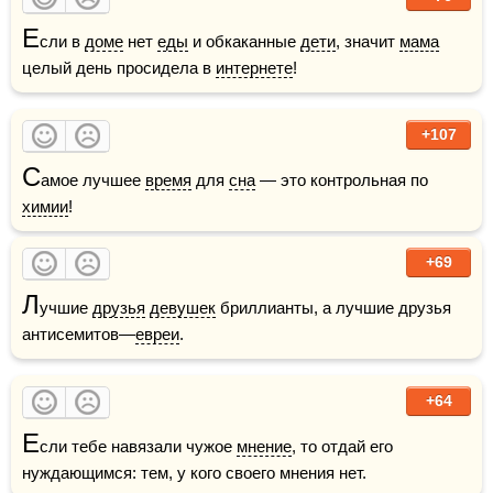
Е
сли в 
доме
 нет 
еды
 и обкаканные 
дети
, значит 
мама
целый день просидела в 
интернете
!
+107
С
амое лучшее 
время
 для 
сна
 — это контрольная по 
химии
!
+69
Л
учшие 
друзья
девушек
 бриллианты, а лучшие друзья 
антисемитов—
евреи
.
+64
Е
сли тебе навязали чужое 
мнение
, то отдай его 
нуждающимся: тем, у кого своего мнения нет.