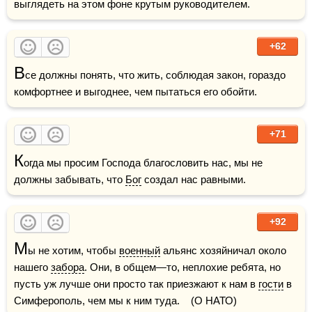
выглядеть на этом фоне крутым руководителем. 
+62
В
се должны понять, что жить, соблюдая закон, гораздо 
комфортнее и выгоднее, чем пытаться его обойти. 
+71
К
огда мы просим Господа благословить нас, мы не 
должны забывать, что 
Бог
 создал нас равными.
+92
М
ы не хотим, чтобы 
военный
 альянс хозяйничал около 
нашего 
забора
. Они, в общем—то, неплохие ребята, но 
пусть уж лучше они просто так приезжают к нам в 
гости
 в 
Симферополь, чем мы к ним туда.    (О НАТО)