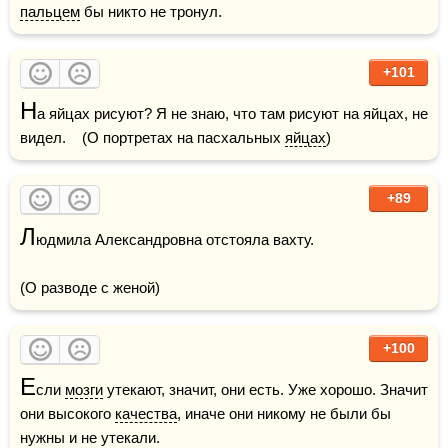
пальцем
 бы никто не тронул.
+101
Н
а яйцах рисуют? Я не знаю, что там рисуют на яйцах, не 
видел.    (О портретах на пасхальных 
яйцах
)
+89
Л
юдмила Александровна отстояла вахту.

(О разводе с женой)
+100
Е
сли 
мозги
 утекают, значит, они есть. Уже хорошо. Значит 
они высокого 
качества
, иначе они никому не были бы 
нужны и не утекали. 