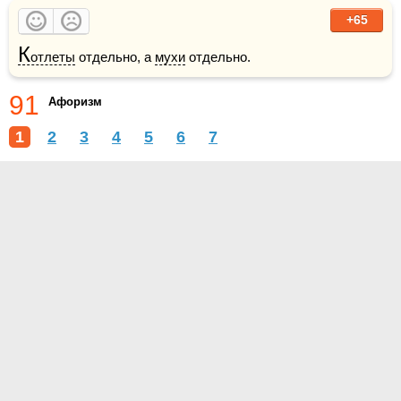
+65
К
отлеты
 отдельно, а 
мухи
 отдельно. 
91
Афоризм
1
2
3
4
5
6
7
О проекте
Контакты