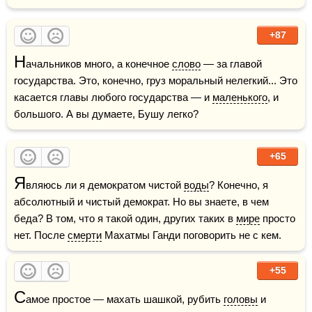
+87
Н
ачальников много, а конечное 
слово
 — за главой 
государства. Это, конечно, груз моральный нелегкий... Это 
касается главы любого государства — и 
маленького
, и 
большого. А вы думаете, Бушу легко? 
+65
Я
вляюсь ли я демократом чистой 
воды
? Конечно, я 
абсолютный и чистый демократ. Но вы знаете, в чем 
беда? В том, что я такой один, других таких в 
мире
 просто 
нет. После 
смерти
 Махатмы Ганди поговорить не с кем.
+55
С
амое простое — махать шашкой, рубить 
головы
 и 