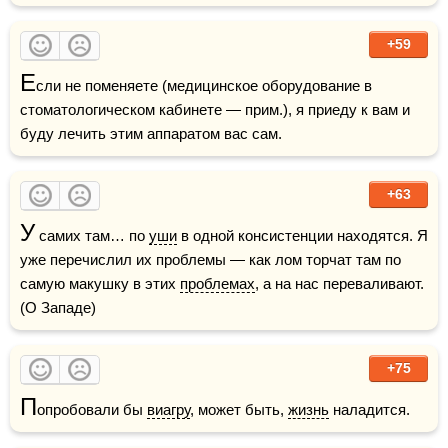
+59
Е
сли не поменяете (медицинское оборудование в 
стоматологическом кабинете — прим.), я приеду к вам и 
буду лечить этим аппаратом вас сам. 
+63
У
 самих там… по 
уши
 в одной консистенции находятся. Я 
уже перечислил их проблемы — как лом торчат там по 
самую макушку в этих 
проблемах
, а на нас переваливают.    
(О Западе)
+75
П
опробовали бы 
виагру
, может быть, 
жизнь
 наладится.