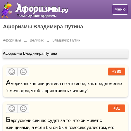
Меню
Афоризмы Владимира Путина
→
→
Афоризмы
Великих
Владимир Путин
Афоризмы Владимира Путина
+389
А
мериканская инициатива не что иное, как предложение 
“сжечь 
дом
, чтобы приготовить яичницу”. 
+81
Б
ерлускони сейчас судят за то, что он живет с 
женщинами
, а если бы он был гомосексуалистом, его 