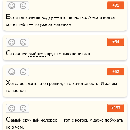
+81
Е
сли ты хочешь водку — это пьянство. А если 
водка
хочет тебя — то уже алкоголизм.
+54
С
кладнее 
рыбаков
 врут только политики.
+62
Х
отелось жить, а он решил, что хочется есть. И зачем—
то наелся.
+357
С
амый скучный человек — тот, с которым даже побухать 
не о чем.