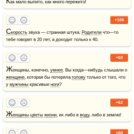
К
ак мало выпито, как много пережито!
+106
С
корость
 звука — странная штука. 
Родители
 что—то 
тебе говорят в 20 лет, а доходит только к 40.
+60
Ж
енщины, конечно, 
умнее
. Вы когда—нибудь слышали о 
женщине
, которая бы потеряла 
голову
 только от того, что 
у 
мужчины
 красивые 
ноги
?
+62
Ж
енщины
цветы
жизни
, их либо в 
воду
, либо в землю!
+80