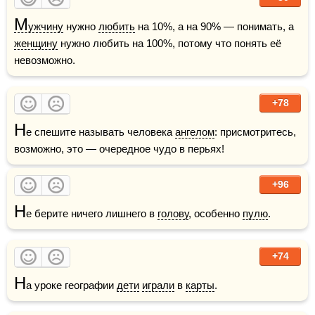
М
ужчину
 нужно 
любить
 на 10%, а на 90% — понимать, а 
женщину
 нужно любить на 100%, потому что понять её 
невозможно.
+78
Н
е спешите называть человека 
ангелом
: присмотритесь, 
возможно, это — очередное чудо в перьях!
+96
Н
е берите ничего лишнего в 
голову
, особенно 
пулю
.
+74
Н
а уроке географии 
дети
играли
 в 
карты
.