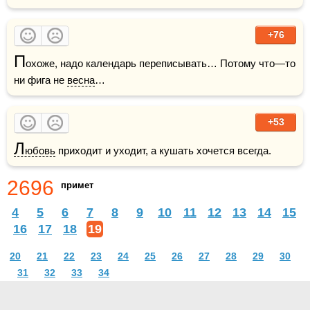
+76
П
охоже, надо календарь переписывать… Потому что—то 
ни фига не 
весна
…
+53
Л
юбовь
 приходит и уходит, а кушать хочется всегда.
2696
примет
4
5
6
7
8
9
10
11
12
13
14
15
16
17
18
19
20
21
22
23
24
25
26
27
28
29
30
31
32
33
34