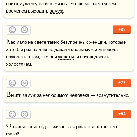
найти 
мужчину
 на всю 
жизнь
. Это не мешает ей тем 
временем выходить 
замуж
.
+98
К
ак мало на 
свете
 таких безупречных 
женщин
, которые 
хотя бы раз на дню не давали своим мужьям повода 
пожалеть о том, что они 
женаты
, и позавидовать 
холостякам.
+77
В
ыйти 
замуж
 за нелюбимого человека — возмутительно.
+94
Ф
атальный исход — 
жизнь
 завершается 
встречей
 с 
фатой.