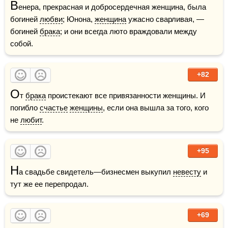
В
енера, прекрасная и добросердечная женщина, была 
богиней 
любви
; Юнона, 
женщина
 ужасно сварливая, — 
богиней 
брака
; и они всегда люто враждовали между 
собой.
+82
О
т 
брака
 проистекают все привязанности женщины. И 
погибло 
счастье
женщины
, если она вышла за того, кого 
не 
любит
.
+95
Н
а свадьбе свидетель—бизнесмен выкупил 
невесту
 и 
тут же ее перепродал. 
+69