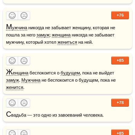
+76
М
ужчина
 никогда не забывает женщину, которая не 
пошла за него 
замуж
; 
женщина
 никогда не забывает 
мужчину, который хотел 
жениться
 на ней.
+85
Ж
енщина
 беспокоится о 
будущем
, пока не выйдет 
замуж
. 
Мужчина
 не беспокоится о будущем, пока не 
женится
. 
+78
С
вадьба — это одно из завоеваний человека.
+85