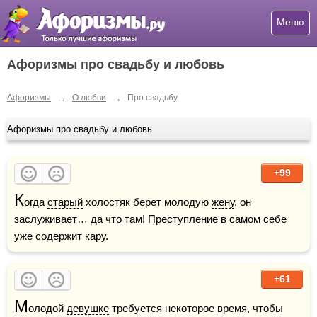
Меню
Афоризмы про свадьбу и любовь
→
→
Афоризмы
О любви
Про свадьбу
Афоризмы про свадьбу и любовь
+99
К
огда 
старый
 холостяк берет молодую 
жену
, он 
заслуживает… да что там! Преступление в самом себе 
уже содержит кару.
+61
М
олодой 
девушке
 требуется некоторое время, чтобы 