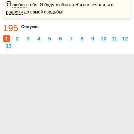
Я
люблю
 тебя! Я буду любить тебя и в печали, и в 
радости
 до самой свадьбы!
195
Статусов
1
2
3
4
5
6
7
8
9
10
11
12
13
О проекте
Контакты