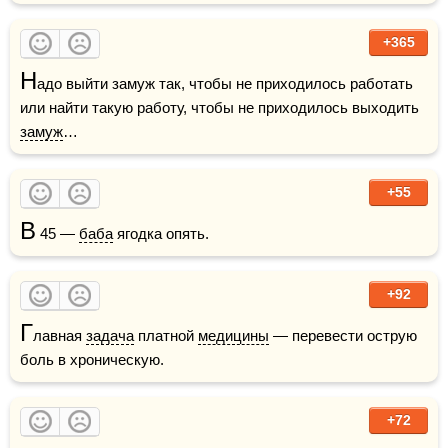
+365
Н
адо выйти замуж так, чтобы не приходилось работать 
или найти такую работу, чтобы не приходилось выходить 
замуж
…
+55
В
 45 — 
баба
 ягодка опять.
+92
Г
лавная 
задача
 платной 
медицины
 — перевести острую 
боль в хроническую.
+72