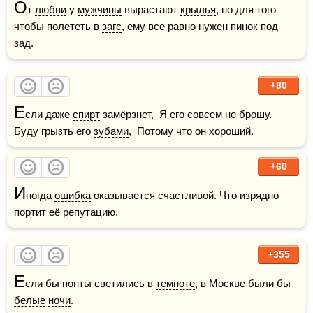
О
т 
любви
 у 
мужчины
 вырастают 
крылья
, но для того 
чтобы полететь в 
загс
, ему все равно нужен пинок под 
зад.
+80
Е
сли даже 
спирт
 замёрзнет,  Я его совсем не брошу.  
Буду грызть его 
зубами
,  Потому что он хороший.
+60
И
ногда 
ошибка
 оказывается счастливой. Что изрядно 
портит её репутацию.
+355
Е
сли бы понты светились в 
темноте
, в Москве были бы 
белые
ночи
.