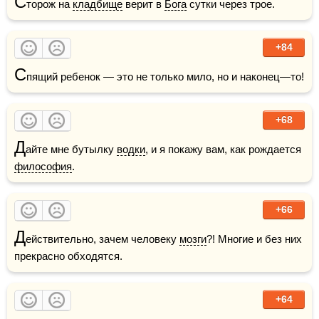
С
торож на 
кладбище
 верит в 
Бога
 сутки через трое.
+84
С
пящий ребенок — это не только мило, но и наконец—то!
+68
Д
айте мне бутылку 
водки
, и я покажу вам, как рождается 
философия
.
+66
Д
ействительно, зачем человеку 
мозги
?! Многие и без них 
прекрасно обходятся.
+64