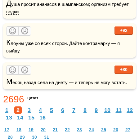
Д
уша
 просит ананасов в 
шампанском
; организм требует 
водки
.
+92
К
лоуны
 уже со всех сторон. Дайте контрамарку — я 
выйду.
+80
М
есяц назад села на диету — и теперь не могу встать.
2696
цитат
1
2
3
4
5
6
7
8
9
10
11
12
13
14
15
16
17
18
19
20
21
22
23
24
25
26
27
28
29
30
31