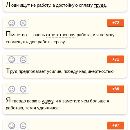
Л
юди ищут не работу, а достойную оплату 
труда
. 
+72
П
ьянство — очень 
ответственная
 работа, и я не могу 
совмещать две работы сразу.
+71
Т
руд
 предполагает усилие, 
победу
 над инертностью.
+89
Я
 твердо верю в 
удачу
, и я заметил: чем больше я 
работаю, тем я удачливее.
+97