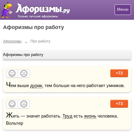
Меню
Афоризмы про работу
→
Афоризмы
Про работу
Афоризмы про работу
+72
Ч
ем выше 
дурак
, тем больше на него работает умников. 
+73
Ж
ить — значит работать. 
Труд
 есть 
жизнь
 человека.    
Вольтер