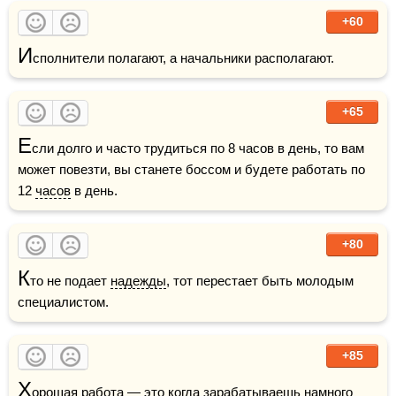
+60
И
сполнители полагают, а начальники располагают.
+65
Е
сли долго и часто трудиться по 8 часов в день, то вам 
может повезти, вы станете боссом и будете работать по 
12 
часов
 в день. 
+80
К
то не подает 
надежды
, тот перестает быть молодым 
специалистом.
+85
Х
орошая работа — это когда зарабатываешь намного 