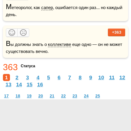
М
етеоролог, как 
сапер
, ошибается один раз... но каждый 
день.
+363
В
ы должны знать о 
коллективе
 еще одно — он не может 
существовать вечно.
363
Статуса
1
2
3
4
5
6
7
8
9
10
11
12
13
14
15
16
17
18
19
20
21
22
23
24
25