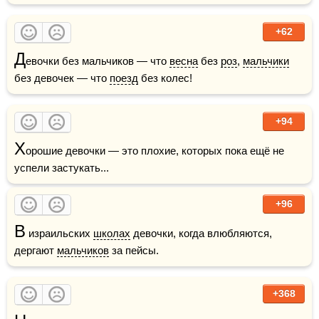
+62
Д
евочки без мальчиков — что 
весна
 без 
роз
, 
мальчики
без девочек — что 
поезд
 без колес!
+94
Х
орошие девочки — это плохие, которых пока ещё не 
успели застукать...
+96
В
 израильских 
школах
 девочки, когда влюбляются, 
дергают 
мальчиков
 за пейсы.
+368