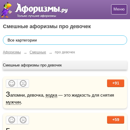
Меню
Смешные афоризмы про девочек
Все картегории
→
→
Афоризмы
Смешные
про девочек
Смешные афоризмы про девочек
+91
З
апомни, девочка, 
водка
 — это жидкость для снятия 
мужчин
.
+59