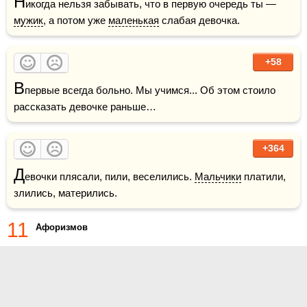
Н
икогда нельзя забывать, что в первую очередь ты — 
мужик
, а потом уже 
маленькая
 слабая девочка.
+58
В
первые всегда больно. Мы учимся... Об этом стоило 
рассказать девочке раньше…
+364
Д
евочки плясали, пили, веселились. 
Мальчики
 платили, 
злились, матерились.
11
Афоризмов