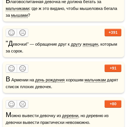
Б
лаговоспитанная девочка не должна бегать за 
мальчиками
: где ж это видано, чтобы мышеловка бегала 
за 
мышами
?
+391
"Д
евочки!" — обращение друг к 
друг
у 
женщин
, которым 
за сорок.
+91
В
 Армении на 
день рождения
 хорошим 
мальчикам
 дарят 
список плохих девочек.
+80
М
ожно вывести девочку из 
деревни
, но деревню из 
девочки вывести практически невозможно.