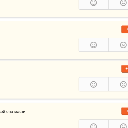
+
кой она масти.