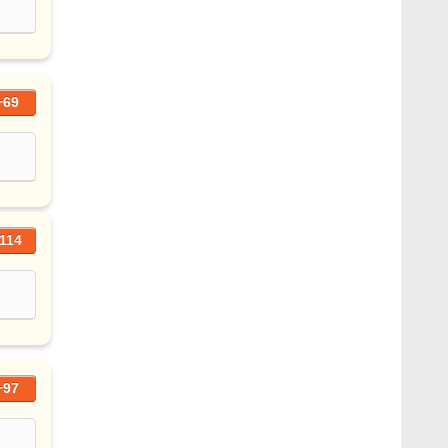
+69
114
+97