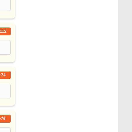
112
+74
+76