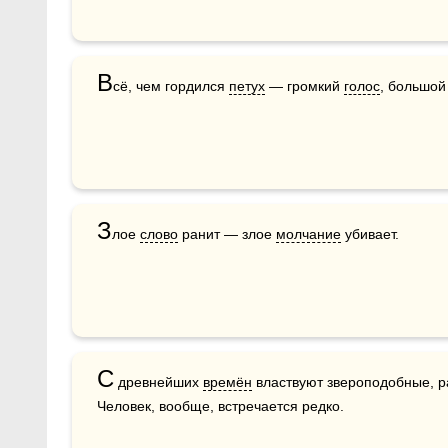
В
сё, чем гордился 
петух
 — громкий 
голос
, большой
З
лое 
слово
 ранит — злое 
молчание
 убивает.
С
 древнейших 
времён
 властвуют звероподобные, р
Человек, вообще, встречается редко.