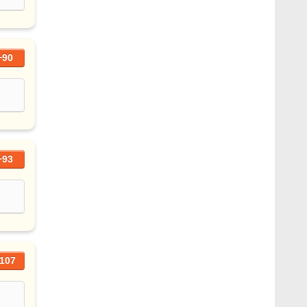
+90
+93
107