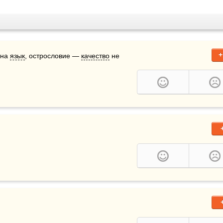
+
на 
язык
, острословие — 
качество
 не 