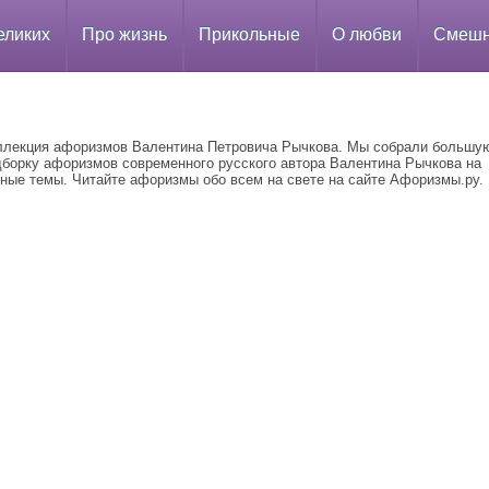
еликих
Про жизнь
Прикольные
О любви
Смеш
ллекция афоризмов Валентина Петровича Рычкова. Мы собрали большу
дборку афоризмов современного русского автора Валентина Рычкова на
зные темы. Читайте афоризмы обо всем на свете на сайте Афоризмы.ру.