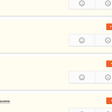
+
анием
.