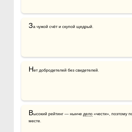
З
а чужой счёт и скупой щедрый.
Н
ет добродетелей без свидетелей.
В
ысокий рейтинг — нынче 
дело
 «чести», поэтому п
месте.