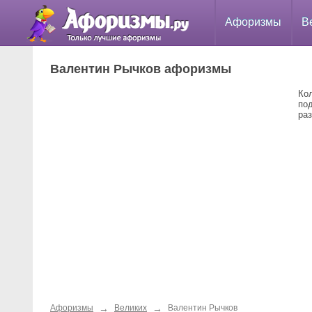
Афоризмы
В
Валентин Рычков афоризмы
Ко
по
ра
→
→
Афоризмы
Великих
Валентин Рычков