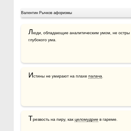
Валентин Рычков афоризмы
Л
юди, обладающие аналитическим умом, не остры 
глубокого ума.
И
стины не умирают на плахе 
палача
. 
Т
резвость на пиру, как 
целомудрие
 в гареме.