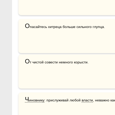
О
пасайтесь хитреца больше сильного глупца.
О
т чистой совести немного корысти.
Ч
иновнику
: прислуживай любой 
власти
, неважно ка