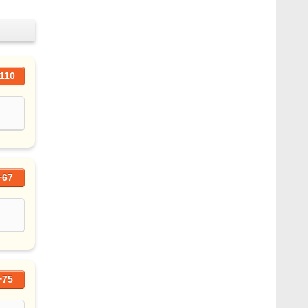
110
+67
+75