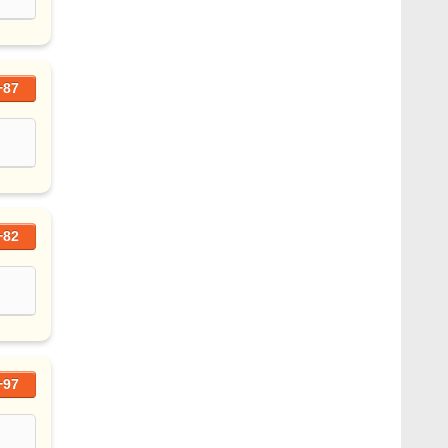
+87
+82
+97