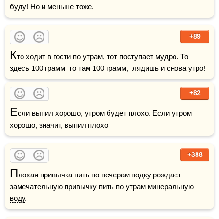
буду! Но и меньше тоже.
+89
К
то ходит в 
гости
 по утрам, тот поступает мудро. То 
здесь 100 грамм, то там 100 грамм, глядишь и снова утро!
+82
Е
сли выпил хорошо, утром будет плохо. Если утром 
хорошо, значит, выпил плохо. 
+388
П
лохая 
привычка
 пить по 
вечерам
водку
 рождает 
замечательную привычку пить по утрам минеральную 
воду
.