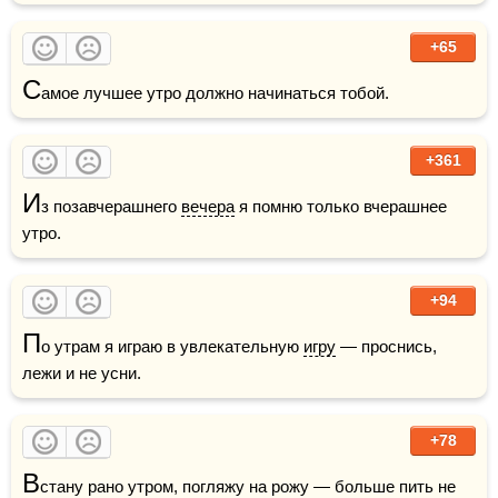
+65
С
амое лучшее утро должно начинаться тобой.
+361
И
з позавчерашнего 
вечера
 я помню только вчерашнее 
утро.
+94
П
о утрам я играю в увлекательную 
игру
 — проснись, 
лежи и не усни.    
+78
В
стану рано утром, погляжу на рожу — больше пить не 