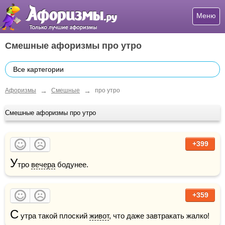
Меню
Смешные афоризмы про утро
Все картегории
→
→
Афоризмы
Смешные
про утро
Смешные афоризмы про утро
+399
У
тро 
вечера
 бодунее.
+359
С
 утра такой плоский 
живот
, что даже завтракать жалко!