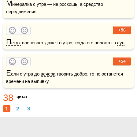
М
инералка с утра — не роскошь, а средство 
передвижения.
+56
П
етух
 воспевает даже то утро, когда его положат в 
суп
.
+54
Е
сли с утра до 
вечера
 творить добро, то не останется 
времени
 на выпивку.
38
цитат
1
2
3