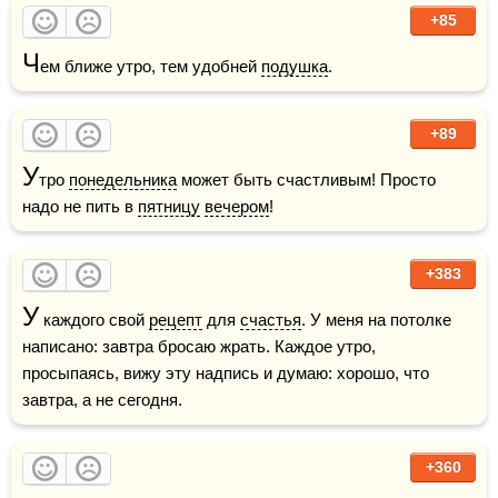
+85
Ч
ем ближе утро, тем удобней 
подушка
.
+89
У
тро 
понедельника
 может быть счастливым! Просто 
надо не пить в 
пятницу
вечером
!
+383
У
 каждого свой 
рецепт
 для 
счастья
. У меня на потолке 
написано: завтра бросаю жрать. Каждое утро, 
просыпаясь, вижу эту надпись и думаю: хорошо, что 
завтра, а не сегодня.
+360