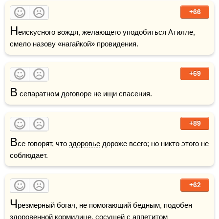
+66
Н
еискусного вождя, желающего уподобиться Атилле, 
смело назову «нагайкой» провидения.
+69
В
 сепаратном договоре не ищи спасения. 
+89
В
се говорят, что 
здоровье
 дороже всего; но никто этого не 
соблюдает. 
+62
Ч
резмерный богач, не помогающий бедным, подобен 
здоровенной кормилице, сосущей с аппетитом 