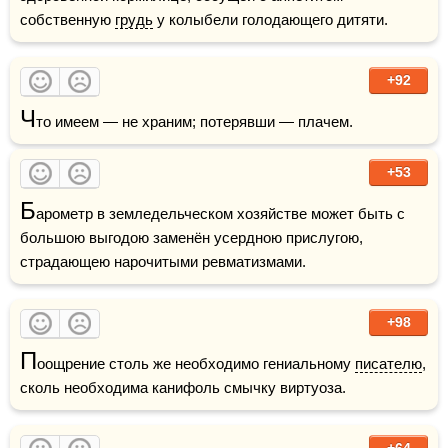
собственную 
грудь
 у колыбели голодающего дитяти. 
+92
Ч
то имеем — не храним; потерявши — плачем. 
+53
Б
арометр в земледельческом хозяйстве может быть с 
большою выгодою заменён усердною прислугою, 
страдающею нарочитыми ревматизмами. 
+98
П
оощрение столь же необходимо гениальному 
писателю
, 
сколь необходима канифоль смычку виртуоза. 
+64