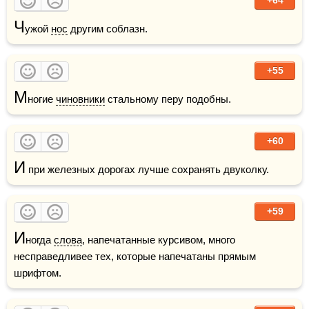
Ч
ужой 
нос
 другим соблазн.
+55
М
ногие 
чиновники
 стальному перу подобны. 
+60
И
 при железных дорогах лучше сохранять двуколку. 
+59
И
ногда 
слова
, напечатанные курсивом, много 
несправедливее тех, которые напечатаны прямым 
шрифтом.