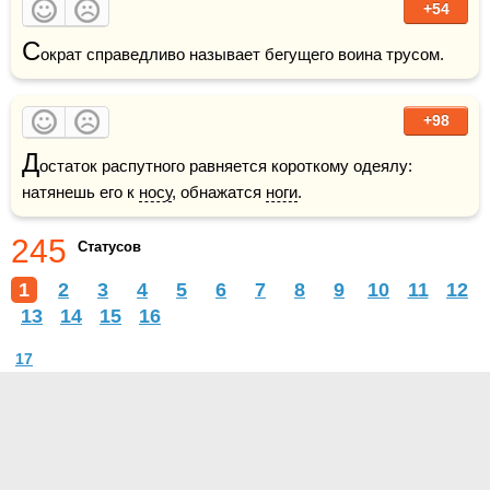
+54
С
ократ справедливо называет бегущего воина трусом.
+98
Д
остаток распутного равняется короткому одеялу: 
натянешь его к 
носу
, обнажатся 
ноги
. 
245
Статусов
1
2
3
4
5
6
7
8
9
10
11
12
13
14
15
16
17