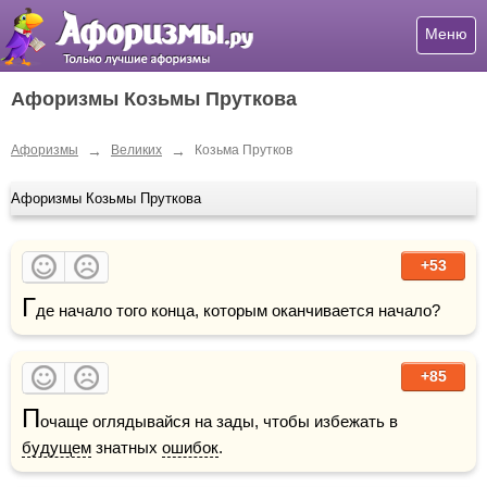
Меню
Афоризмы Козьмы Пруткова
→
→
Афоризмы
Великих
Козьма Прутков
Афоризмы Козьмы Пруткова
+53
Г
де начало того конца, которым оканчивается начало? 
+85
П
очаще оглядывайся на зады, чтобы избежать в 
будущем
 знатных 
ошибок
.