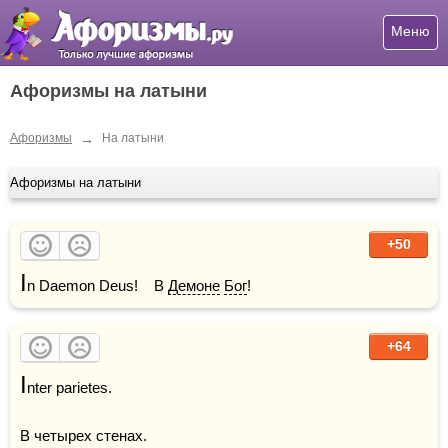
Меню
Афоризмы на латыни
→
Афоризмы
На латыни
Афоризмы на латыни
+50
I
n Daemon Deus!    В 
Демоне
Бог
!
+64
I
nter parietes.

В четырех cтенах.