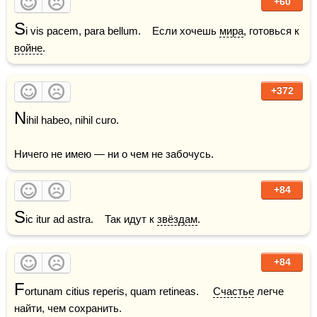
+60
S
i vis pacem, para bellum.    Если хочешь 
мира
, готовься к 
войне
.
+372
N
ihil habeo, nihil curo.

+84
S
ic itur ad astra.    Так идут к 
звёздам
.  
+84
F
ortunam citius reperis, quam retineas.     
Счастье
 легче 
найти, чем сохранить.