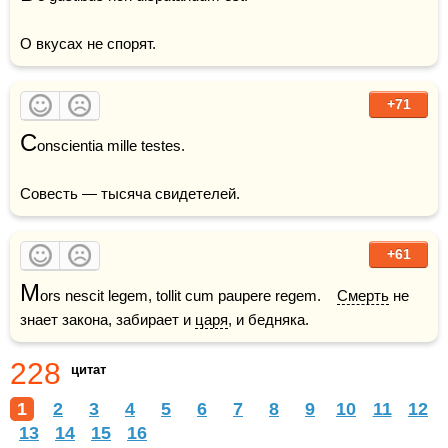
О вкусах не спорят.
+71
C
onscientia mille testes.

Совесть — тысяча свидетелей. 
+61
M
ors nescit legem, tollit cum paupere regem.    
Смерть
 не 
знает закона, забирает и 
царя
, и бедняка.
228
цитат
1
2
3
4
5
6
7
8
9
10
11
12
13
14
15
16