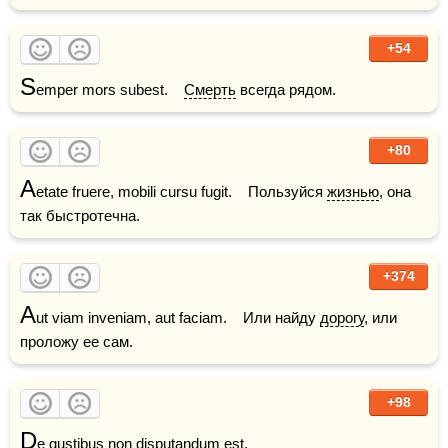
+54
S
emper mors subest.    
Смерть
 всегда рядом.
+80
A
etate fruere, mobili cursu fugit.    Пользуйся 
жизнью
, она 
так быстротечна.
+374
A
ut viam inveniam, aut faciam.    Или найду 
дорогу
, или 
проложу ее сам.
+98
D
e gustibus non disputandum est.
