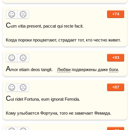
+74
C
um vitia present, paccat qui recte facit.

+93
A
mor etiam deos tangit.    
Любви
 подвержены даже 
боги
.
+87
C
ui ridet Fortuna, eum ignorat Femida.

Кому улыбается Фортуна, того не замечает Фемида.