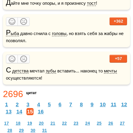
Д
айте мне точку опоры, и я произнесу 
тост
!
+362
Р
ыба
 давно сгнила с 
головы
, но взять себя за жабры не 
позволял.
+57
С
детства
 мечтал 
зубы
 вставить... наконец то 
мечты
осуществляются!
2696
цитат
1
2
3
4
5
6
7
8
9
10
11
12
13
14
15
16
17
18
19
20
21
22
23
24
25
26
27
28
29
30
31