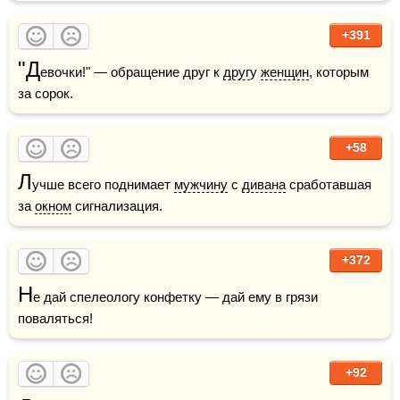
+391
"Д
евочки!" — обращение друг к 
друг
у 
женщин
, которым 
за сорок.
+58
Л
учше всего поднимает 
мужчину
 с 
дивана
 сработавшая 
за 
окном
 сигнализация.
+372
Н
е дай спелеологу конфетку — дай ему в грязи 
поваляться! 
+92