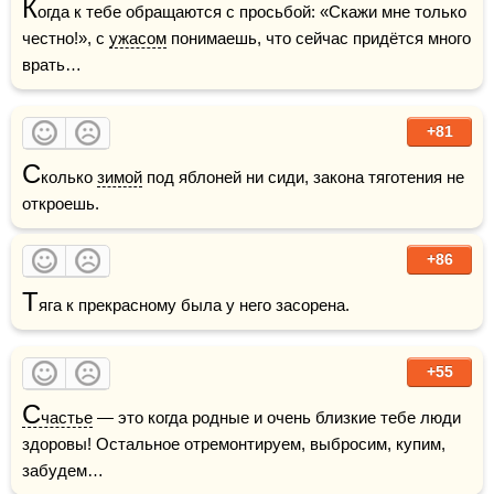
К
огда к тебе обращаются с просьбой: «Скажи мне только 
честно!», с 
ужасом
 понимаешь, что сейчас придётся много 
врать…
+81
С
колько 
зимой
 под яблоней ни сиди, закона тяготения не 
откроешь.
+86
Т
яга к прекрасному была у него засорена. 
+55
С
частье
 — это когда родные и очень близкие тебе люди 
здоровы! Остальное отремонтируем, выбросим, купим, 
забудем…