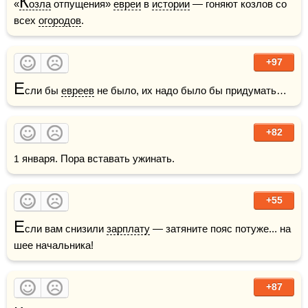
К
«
озла
 отпущения» 
евреи
 в 
истории
 — гоняют козлов со 
всех 
огородов
. 
+97
Е
сли бы 
евреев
 не было, их надо было бы придумать… 
+82
1 января. Пора вставать ужинать.
+55
Е
сли вам снизили 
зарплату
 — затяните пояс потуже... на 
шее начальника!
+87