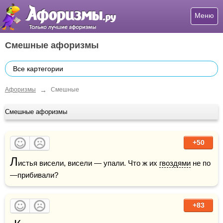
Меню
Смешные афоризмы
Все картегории
→
Афоризмы
Смешные
Смешные афоризмы
+50
Л
истья висели, висели — упали. Что ж их 
гвоздями
 не по
—прибивали?
+83