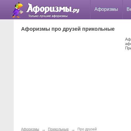
Афоризмы
В
Афоризмы про друзей прикольные
Аф
аф
Пр
→
→
Афоризмы
Прикольные
Про друзей