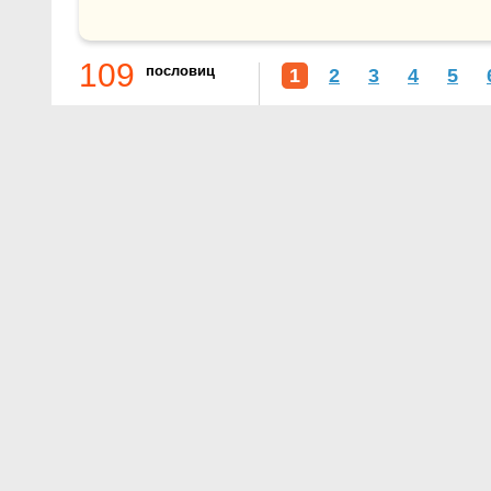
109
пословиц
1
2
3
4
5
О проекте