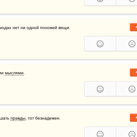
омодах нет ни одной похожей вещи.
ми 
мыслями
.
шать 
правды
, тот безнадежен.