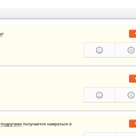
я
!
 
подругами
 получается нажраться и 