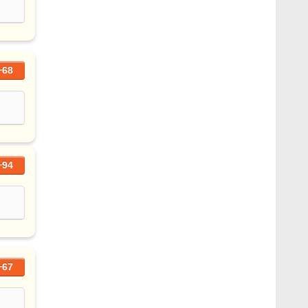
+68
+94
+67