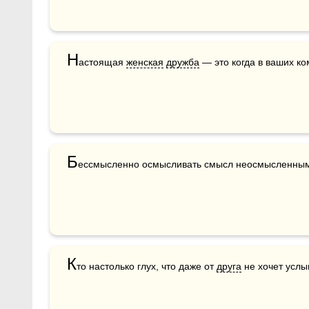
Н
астоящая 
женская
дружба
 — это когда в ваших к
Б
ессмысленно осмысливать смысл неосмысленны
К
то настолько глух, что даже от 
друга
 не хочет услы