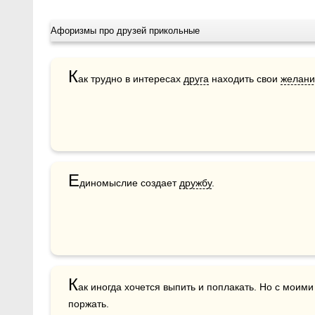
Афоризмы про друзей прикольные
К
ак трудно в интересах 
друга
 находить свои 
желани
Е
диномыслие создает 
дружбу
.
К
ак иногда хочется выпить и поплакать. Но с моими
поржать.