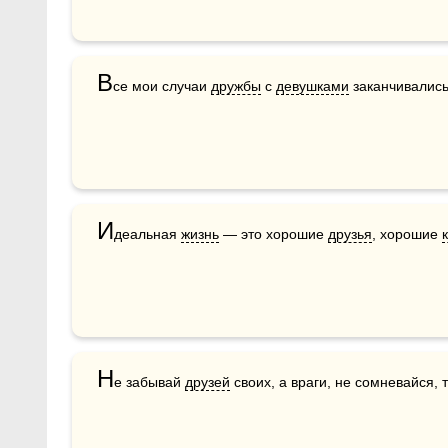
В
се мои случаи 
дружбы
 с 
девушками
 заканчивалис
И
деальная 
жизнь
 — это хорошие 
друзья
, хорошие 
Н
е забывай 
друзей
 своих, а враги, не сомневайся, 