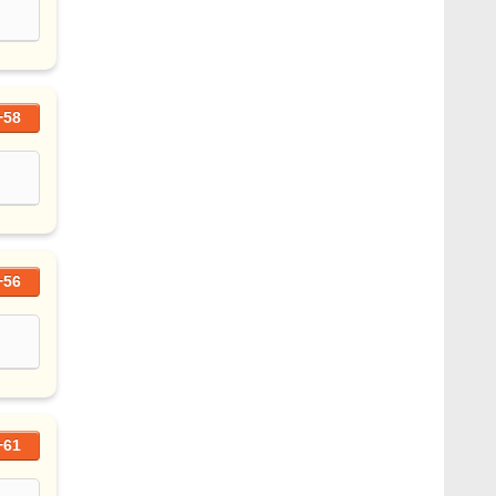
+58
+56
+61