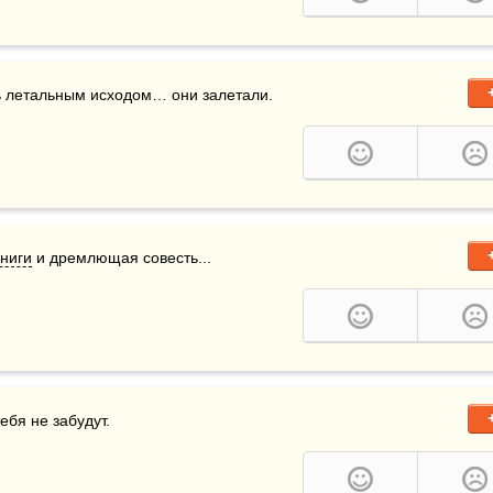
ь летальным исходом… они залетали.
книги
 и дремлющая совесть...
тебя не забудут.