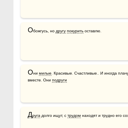
О
божгусь, но 
другу
покурить
 оставлю.
О
ни 
милые
. Красивые. Счастливые.. И иногда плачу
вместе. Они 
подруги
Д
руга
 долго ищут, с 
трудом
 находят и трудно его со