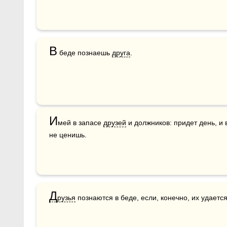
В
 беде познаешь 
друга
.
И
мей в запасе 
друзей
 и должников: придет день, и 
не ценишь.
Д
рузья
 познаются в беде, если, конечно, их удаетс