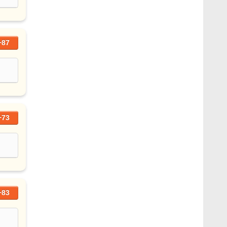
+87
+73
+83