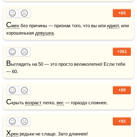
+65
С
мех
 без причины — признак того, что вы или 
идиот
, или 
хорошенькая 
девушка
.
+361
В
ыглядеть на 50 — это просто великолепно! Если тебе 
— 60. 
+89
С
крыть 
возраст
 легко, 
вес
 — гораздо сложнее.
+92
Х
рен
 редьки не слаще. Зато длиннее! 