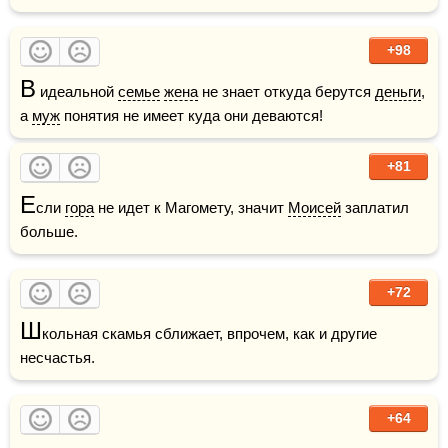
+98
В
 идеальной 
семье
жена
 не знает откуда берутся 
деньги
, 
а 
муж
 понятия не имеет куда они деваются!
+81
Е
сли 
гора
 не идет к Магомету, значит 
Моисей
 заплатил 
больше.
+72
Ш
кольная скамья сближает, впрочем, как и другие 
несчастья.
+64