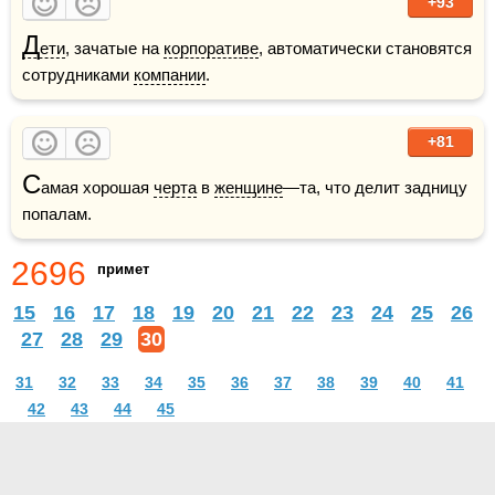
+93
Д
ети
, зачатые на 
корпоративе
, автоматически становятся 
сотрудниками 
компании
.
+81
С
амая хорошая 
черта
 в 
женщине
—та, что делит задницу 
попалам.
2696
примет
15
16
17
18
19
20
21
22
23
24
25
26
27
28
29
30
31
32
33
34
35
36
37
38
39
40
41
42
43
44
45