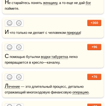
Н
е старайтесь понять 
женщину
, а то еще не дай 
бог
поймете.
+360
И
 что только ни делает с человеком 
природа
!
+96
С
 помощью бутылки 
водки
табуретка
 легко 
превращается в кресло—качалку.
+76
Л
ечение
 — это длительный процесс, детально 
отражающий многоходовую финансовую 
операцию
.