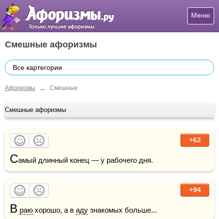
Меню
Смешные афоризмы
Все картегории
→
Афоризмы
Смешные
Смешные афоризмы
+62
С
амый длинный конец — у рабочего дня.
+94
В
раю
 хорошо, а в 
аду
 знакомых больше...