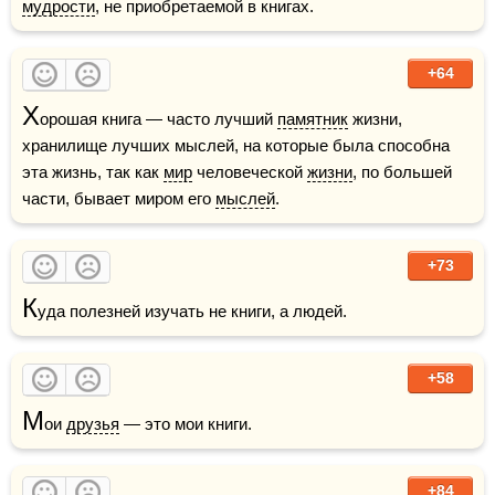
мудрости
, не приобретаемой в книгах.
+64
Х
орошая книга — часто лучший 
памятник
 жизни, 
хранилище лучших мыслей, на которые была способна 
эта жизнь, так как 
мир
 человеческой 
жизни
, по большей 
части, бывает миром его 
мыслей
.
+73
К
уда полезней изучать не книги, а людей.
+58
М
ои 
друзья
 — это мои книги.
+84