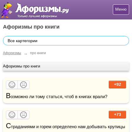
Меню
Афоризмы про книги
Все картегории
→
Афоризмы
про книги
Афоризмы про книги
+92
В
озможно ли тому статься, чтоб в книгах врали?
+73
С
траданиями и горем определено нам добывать крупицы 