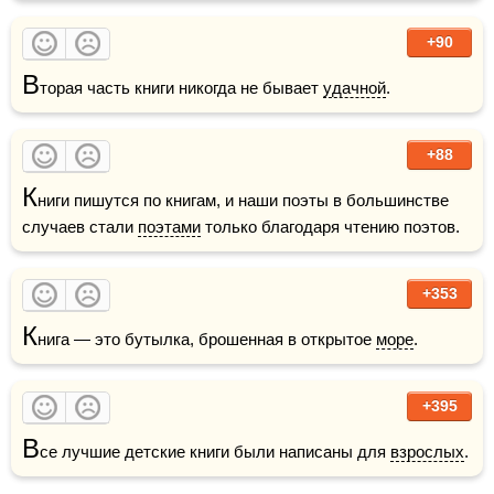
+90
В
торая часть книги никогда не бывает 
удачной
.
+88
К
ниги пишутся по книгам, и наши поэты в большинстве 
случаев стали 
поэтами
 только благодаря чтению поэтов. 
+353
К
нига — это бутылка, брошенная в открытое 
море
.
+395
В
се лучшие детские книги были написаны для 
взрослых
.