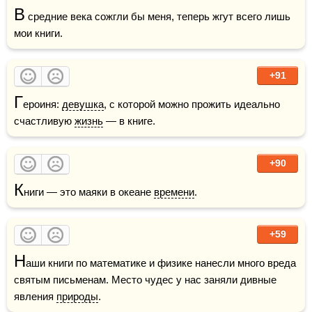
В
 средние века сожгли бы меня, теперь жгут всего лишь 
мои книги.
+91
Г
ероиня: 
девушка
, с которой можно прожить идеально 
счастливую 
жизнь
 — в книге.
+90
К
ниги — это маяки в океане 
времени
.
+59
Н
аши книги по математике и физике нанесли много вреда 
святым письменам. Место чудес у нас заняли дивные 
явления 
природы
.