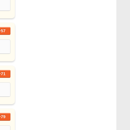
+57
+71
+79