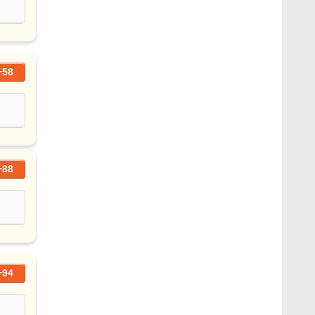
+58
+88
+94