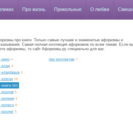
еликих
Про жизнь
Прикольные
О любви
Смеш
оризмы про книги. Только самые лучшие и знаменитые афоризмы и
сказывания. Самая полная коллекция афоризмов по всем темам. Если в
ете афоризмы, то сайт Афоризмы.ру специально для вас.
 кино
про коллектив
4
7
о клад
4
о кладбище
3
о ключи
19
о книги
583
 козлов
5
о колени
4
о колесо
8
 коллег
5