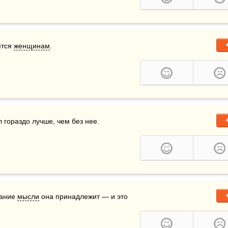
ятся 
женщинам
.
ал гораздо лучше, чем без нее.
дание 
мысли
 она принадлежит — и это 