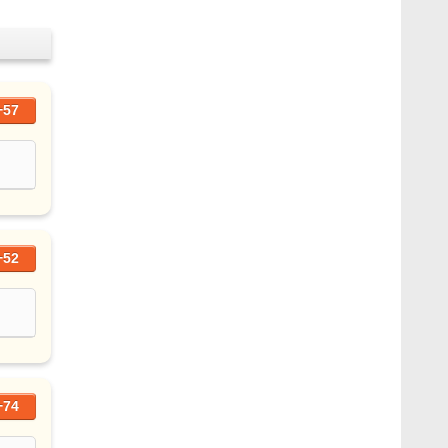
+57
+52
+74