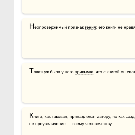
Н
еопровержимый признак 
гения
: его книги не нрав
Т
акая уж была у него 
привычка
, что с книгой он сп
К
нига, как таковая, принадлежит автору, но как соз
не преувеличение — всему человечеству. 