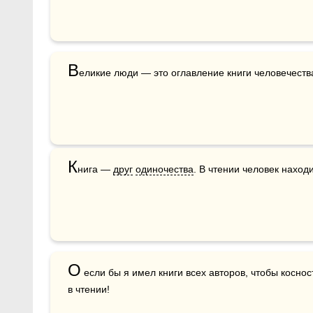
В
еликие люди — это оглавление книги человечеств
К
нига — 
друг
одиночества
. В чтении человек находи
О
 если бы я имел книги всех авторов, чтобы косно
в чтении! 