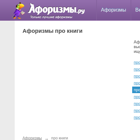
Афоризмы
В
Афоризмы про книги
Аф
вы
ищ
про
пр
пр
пр
пр
про
пр
пр
про
→
Афоризмы
про книги