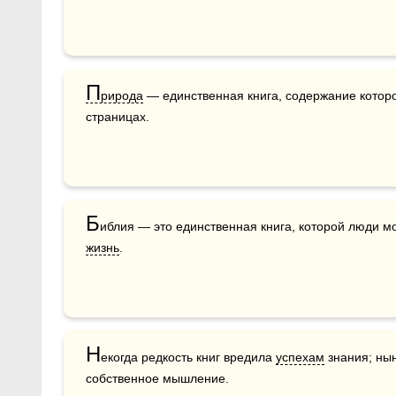
П
рирода
 — единственная книга, содержание которо
страницах.
Б
жизнь
. 
Н
екогда редкость книг вредила 
успехам
 знания; нын
собственное мышление.