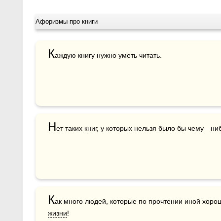
Афоризмы про книги
К
аждую книгу нужно уметь читать.
Н
ет таких книг, у которых нельзя было бы чему—ни
К
жизни
!