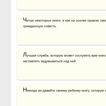
Ч
итая некоторые книги, я как на оселке правлю сво
гражданскую совесть.
Л
учшая служба, которую может сослужить вам книга,
заставлять задумываться над ней.
Н
икогда не давайте своему ребенку книгу, которую 