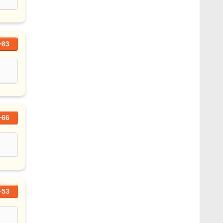
+83
+66
+53