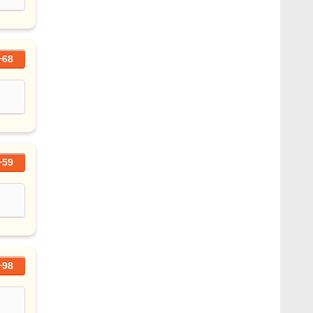
+68
+59
+98