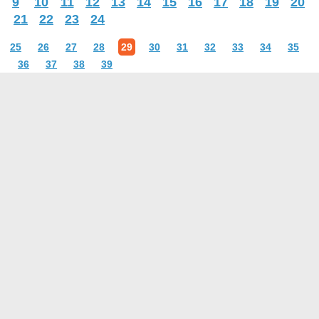
9
10
11
12
13
14
15
16
17
18
19
20
21
22
23
24
25
26
27
28
29
30
31
32
33
34
35
36
37
38
39
О проекте
Контакты
Условия использования
Политика конфиденциальности