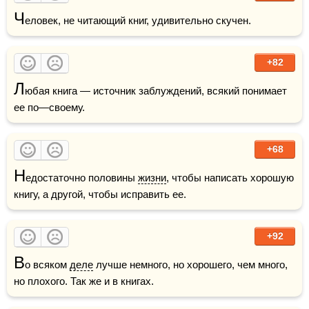
Ч
еловек, не читающий книг, удивительно скучен.
+82
Л
юбая книга — источник заблуждений, всякий понимает 
ее по—своему. 
+68
Н
едостаточно половины 
жизни
, чтобы написать хорошую 
книгу, а другой, чтобы исправить ее.
+92
В
о всяком 
деле
 лучше немного, но хорошего, чем много, 
но плохого. Так же и в книгах.