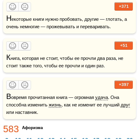
+371
Н
екоторые книги нужно пробовать, другие — глотать, а 
очень немногие — прожевывать и переваривать. 
+51
К
нига, которая не стоит, чтобы ее прочли два раза, не 
стоит также того, чтобы ее прочли и один раз.
+397
В
овремя прочитанная книга — огромная 
удача
. Она 
способна изменить 
жизнь
, как не изменит ее лучший 
друг
или наставник.
583
Афоризма