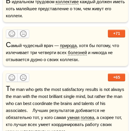
В
 идеальном трудовом 
коллективе
 каждый должен иметь 
хоть малейшее представление о том, чем живут его 
коллеги.
+71
С
амый чудесный врач — 
природа
, хотя бы потому, что 
излечивает три четверти всех 
болезней
 и никогда не 
отзывается дурно о своих коллегах. 
+65
T
he man who gets the most satisfactory results is not always 
the man with the most brilliant single mind, but rather the man 
who can best coordinate the brains and talents of his 
associates.    Лучших результатов добивается не 
обязательно тот, у кого самая 
умная
голова
, а скорее тот, 
кто лучше всех умеет координировать работу своих 