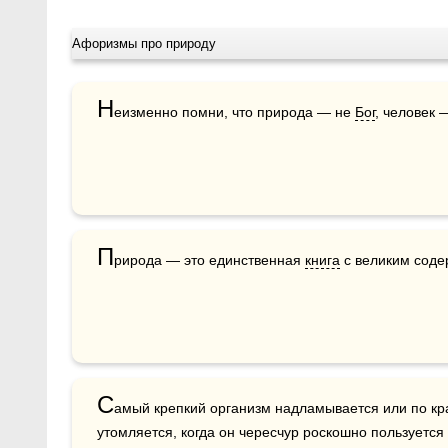
Афоризмы про природу
Н
еизменно помни, что природа — не 
Бог
, человек 
П
рирода — это единственная 
книга
 с великим сод
С
амый крепкий организм надламывается или по кра
утомляется, когда он чересчур роскошно пользуетс