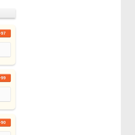
+97
+99
+90