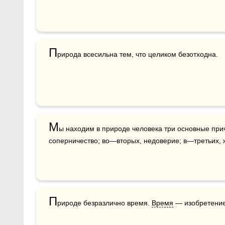
П
рирода всесильна тем, что целиком безотходна.
М
ы находим в природе человека три основные при
соперничество; во—вторых, недоверие; в—третьих, 
П
рироде безразлично время. 
Время
 — изобретени