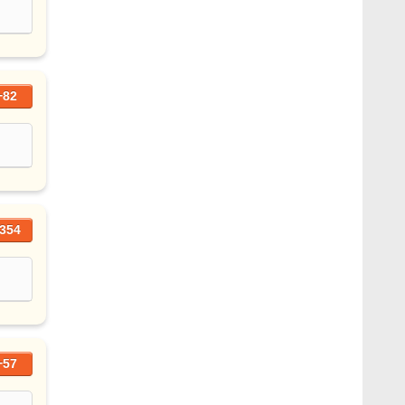
+82
354
+57