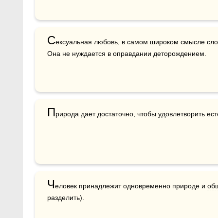
С
ексуальная 
любовь
, в самом широком смысле 
сло
Она не нуждается в оправдании деторождением. 
П
рирода дает достаточно, чтобы удовлетворить ест
Ч
еловек принадлежит одновременно природе и 
об
разделить).