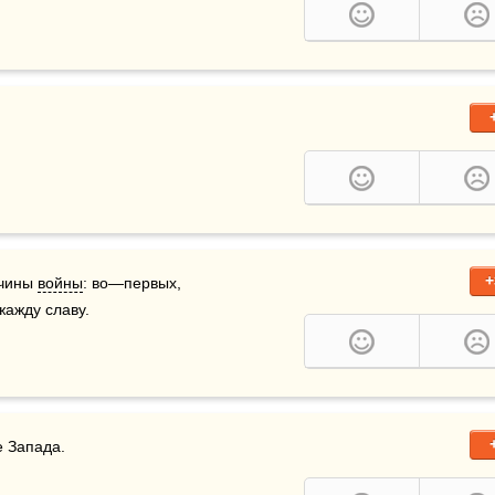
+
чины 
войны
: во—первых, 
жажду славу.
е Запада.