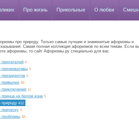
еликих
Про жизнь
Прикольные
О любви
Смеш
оризмы про природу. Только самые лучшие и знаменитые афоризмы и
сказывания. Самая полная коллекция афоризмов по всем темам. Если в
ете афоризмы, то сайт Афоризмы.ру специально для вас.
о предателей
6
о презервативы
3
о президентов
5
о привычки
30
о приключения
11
 принца на белом коне
5
о природу
412
 прическу
4
о проблемы
38