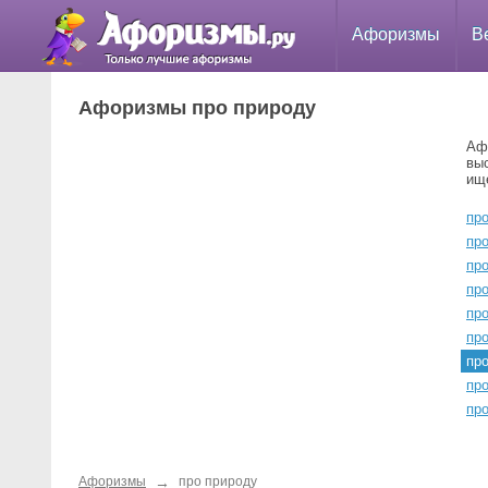
Афоризмы
В
Афоризмы про природу
Аф
вы
ищ
пр
пр
пр
пр
пр
про
пр
про
пр
→
Афоризмы
про природу