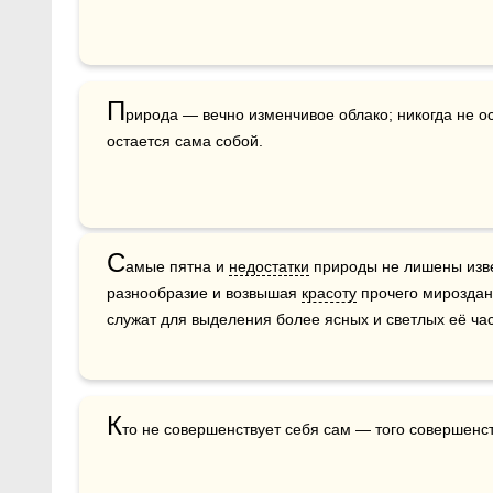
П
рирода — вечно изменчивое облако; никогда не ост
остается сама собой. 
С
амые пятна и 
недостатки
 природы не лишены изве
разнообразие и возвышая 
красоту
 прочего мироздан
служат для выделения более ясных и светлых её час
К
то не совершенствует себя сам — того совершенс