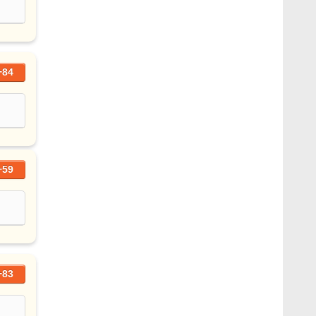
+84
+59
+83