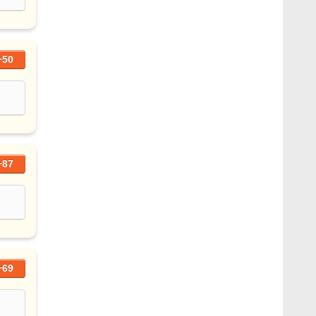
+50
+87
+69