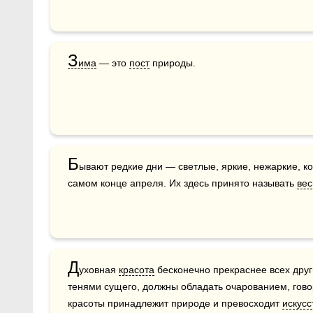
З
има
 — это 
пост
 природы. 
Б
ывают редкие дни — светлые, яркие, нежаркие, к
самом конце апреля. Их здесь принято называть 
вес
Д
уховная 
красота
 бесконечно прекраснее всех друг
тенями сущего, должны обладать очарованием, говор
красоты принадлежит природе и превосходит 
искусс