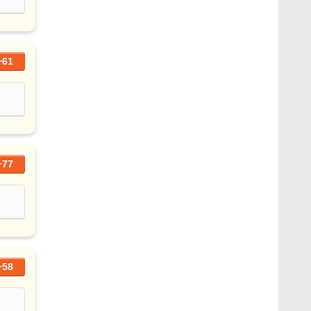
+61
+77
+58