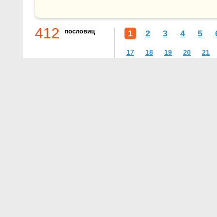
412
пословиц
1
2
3
4
5
17
18
19
20
21