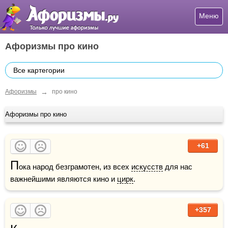
Меню
Афоризмы про кино
Все картегории
→
Афоризмы
про кино
Афоризмы про кино
+61
П
ока народ безграмотен, из всех 
искусств
 для нас 
важнейшими являются кино и 
цирк
.
+357