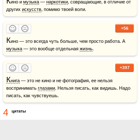
К
ино и 
музыка
 — 
наркотики
, совращающие, в отличие от 
других 
искусств
, помимо твоей воли.
+56
К
ино — это всегда чуть больше, чем просто работа. А 
музыка
 — это вообще отдельная 
жизнь
.
+397
К
нига
 — это не кино и не фотография, ее нельзя 
воспринимать 
глазами
. Нельзя писать, как видишь. Надо 
писать, как чувствуешь.
4
цитаты