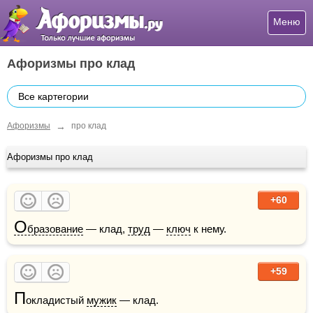
Меню
Афоризмы про клад
Все картегории
→
Афоризмы
про клад
Афоризмы про клад
+60
О
бразование
 — клад, 
труд
 — 
ключ
 к нему.
+59
П
окладистый 
мужик
 — клад. 