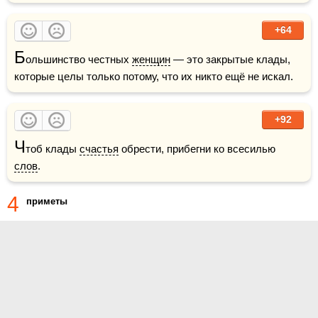
+64
Б
ольшинство честных 
женщин
 — это закрытые клады, 
которые целы только потому, что их никто ещё не искал. 
+92
Ч
тоб клады 
счастья
 обрести, прибегни ко всесилью 
слов
.
4
приметы