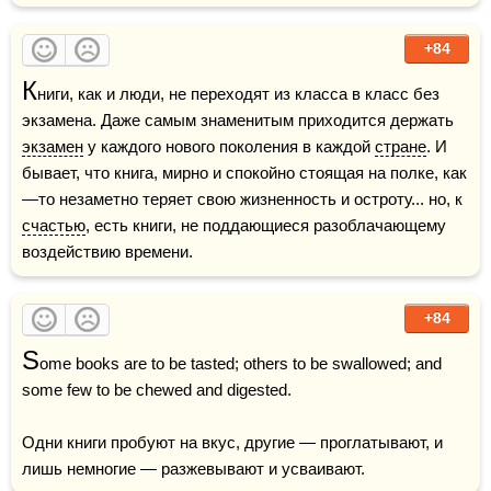
+84
К
ниги, как и люди, не переходят из класса в класс без 
экзамена. Даже самым знаменитым приходится держать 
экзамен
 у каждого нового поколения в каждой 
стране
. И 
бывает, что книга, мирно и спокойно стоящая на полке, как
—то незаметно теряет свою жизненность и остроту... но, к 
счастью
, есть книги, не поддающиеся разоблачающему 
воздействию времени. 
+84
S
ome books are to be tasted; others to be swallowed; and 
some few to be chewed and digested.

Одни книги пробуют на вкус, другие — проглатывают, и 
лишь немногие — разжевывают и усваивают.