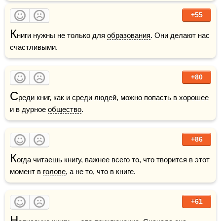
+55
К
ниги нужны не только для 
образования
. Они делают нас 
счастливыми.
+80
С
реди книг, как и среди людей, можно попасть в хорошее 
и в дурное 
общество
.
+86
К
огда читаешь книгу, важнее всего то, что творится в этот 
момент в 
голове
, а не то, что в книге.
+61
Н