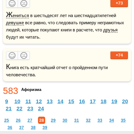
+73
Ж
ениться
 в шестьдесят лет на шестнадцатилетней 
девушке
 все равно, что следовать примеру неграмотных 
людей, которые покупают книги в расчете, что 
друзья
будут их читать.
+74
К
нига есть кратчайший отчет о пройденном пути 
человечества.
583
Афоризма
9
10
11
12
13
14
15
16
17
18
19
20
21
22
23
24
25
26
27
28
29
30
31
32
33
34
35
36
37
38
39