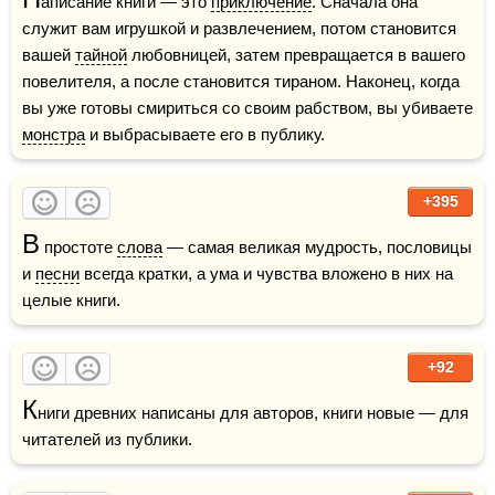
аписание книги — это 
приключение
. Сначала она 
служит вам игрушкой и развлечением, потом становится 
вашей 
тайной
 любовницей, затем превращается в вашего 
повелителя, а после становится тираном. Наконец, когда 
вы уже готовы смириться со своим рабством, вы убиваете 
монстра
 и выбрасываете его в публику. 
+395
В
 простоте 
слова
 — самая великая мудрость, пословицы 
и 
песни
 всегда кратки, а ума и чувства вложено в них на 
целые книги.
+92
К
ниги древних написаны для авторов, книги новые — для 
читателей из публики.