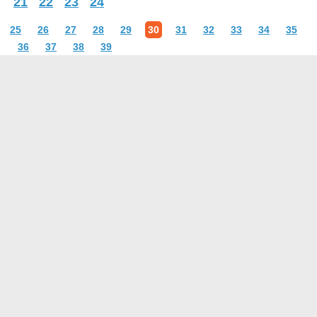
21
22
23
24
25
26
27
28
29
30
31
32
33
34
35
36
37
38
39
О проекте
Контакты
Условия использования
Политика конфиденциальности
© 2014- Афоризмы.ру