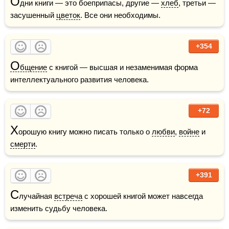
О
дни книги — это боеприпасы, другие — 
хлеб
, третьи — 
засушенный 
цветок
. Все они необходимы.
+354
О
бщение
 с книгой — высшая и незаменимая форма 
интеллектуального развития человека.
+72
Х
орошую книгу можно писать только о 
любви
, 
войне
 и 
смерти
. 
+391
С
лучайная 
встреча
 с хорошей книгой может навсегда 
изменить судьбу человека. 