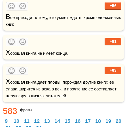
+56
В
се приходит к тому, кто умеет ждать, кроме одолженных 
книг.
+81
Х
орошая книга не имеет конца.
+63
Х
орошая книга дает плоды, порождая другие книги; ее 
слава ширится из века в век, и прочтение ее составляет 
целую эру в 
жизнях
 читателей.
583
фразы
9
10
11
12
13
14
15
16
17
18
19
20