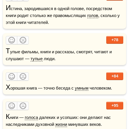
И
стина, зародившаяся в одной голове, посредством 
книги родит столько же правомыслящих 
голов
, сколько у 
этой книги читателей.
+78
Т
упые фильмы, книги и рассказы, смотрят, читают и 
слушают — 
тупые
 люди.
+84
Х
орошая книга — точно беседа с 
умным
 человеком.
+95
К
ниги — 
голоса
 далеких и усопших: они делают нас 
наследниками духовной 
жизни
 минувших веков.