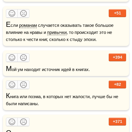
+51
Е
сли 
романам
 случается оказывать такое большое 
влияние на нравы и 
привычки
, то происходит это не 
столько к чести книг, сколько к стыду эпохи.
+394
М
ой ум находит источник идей в книгах.
+82
К
нига или поэма, в которых нет жалости, лучше бы не 
были написаны.
+371