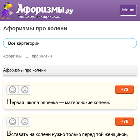
Меню
Афоризмы про колени
Все картегории
→
Афоризмы
про колени
Афоризмы про колени
+73
П
ервая 
школа
 ребёнка — материнские колени.
+78
В
ставать на колени нужно только перед той 
женщиной
, 