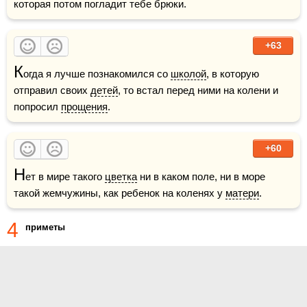
которая потом погладит тебе брюки.
+63
К
огда я лучше познакомился со 
школой
, в которую 
отправил своих 
детей
, то встал перед ними на колени и 
попросил 
прощения
.
+60
Н
ет в мире такого 
цветка
 ни в каком поле, ни в море 
такой жемчужины, как ребенок на коленях у 
матери
.
4
приметы