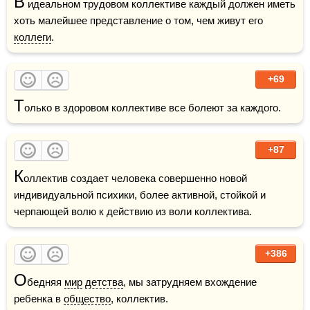
В
 идеальном трудовом коллективе каждый должен иметь 
хоть малейшее представление о том, чем живут его 
коллеги
.
+69
Т
олько в здоровом коллективе все болеют за каждого.
+87
К
оллектив создает человека совершенно новой 
индивидуальной психики, более активной, стойкой и 
черпающей волю к действию из воли коллектива.
+386
О
бедняя 
мир
детства
, мы затрудняем вхождение 
ребенка в 
общество
, коллектив.