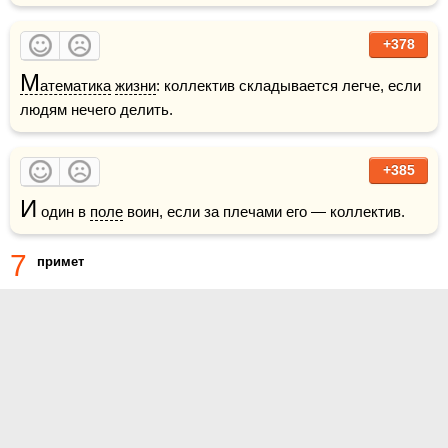
+378
М
атематика
жизни
: коллектив складывается легче, если 
людям нечего делить.
+385
И
 один в 
поле
 воин, если за плечами его — коллектив.
7
примет