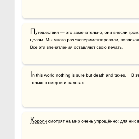
П
утешествия
 — это замечательно, они внесли гром
целом. Мы много раз экспериментировали, вовлекая 
Все эти впечатления оставляют свою печать.
I
n this world nothing is sure but death and taxes.   
только в 
смерти
 и 
налогах
.
К
ороли
 смотрят на мир очень упрощённо: для них