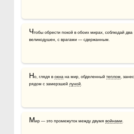
Ч
тобы обрести покой в обоих мирах, соблюдай два 
великодушен, с врагами — сдержанным. 
Н
о, глядя в 
окна
 на мир, обделенный 
теплом
, зане
рядом с замерзшей 
луной
.
М
ир — это промежуток между двумя 
войнами
.