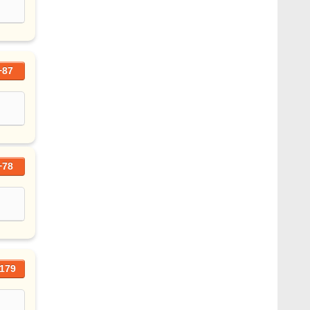
+87
+78
179