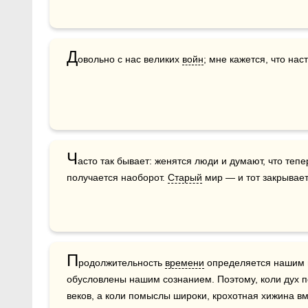
Д
овольно с нас великих 
войн
; мне кажется, что нас
Ч
асто так бывает: женятся люди и думают, что тепе
получается наоборот. 
Старый
 мир — и тот закрывает
П
родолжительность 
времени
 определяется нашим 
обусловлены нашим сознанием. Поэтому, коли дух по
веков, а коли помыслы широки, крохотная хижина вм