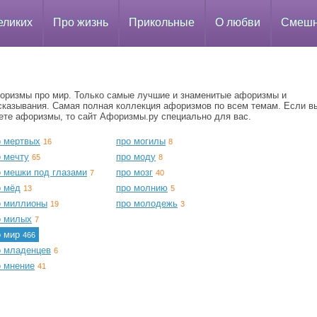
еликих
Про жизнь
Прикольные
О любви
Смеш
оризмы про мир. Только самые лучшие и знаменитые афоризмы и
сказывания. Самая полная коллекция афоризмов по всем темам. Если в
ете афоризмы, то сайт Афоризмы.ру специально для вас.
о мертвых
про могилы
16
8
о мечту
про моду
65
8
о мешки под глазами
про мозг
7
40
о мёд
про молнию
13
5
о миллионы
про молодежь
19
3
о милых
7
о мир
466
о младенцев
6
о мнение
41