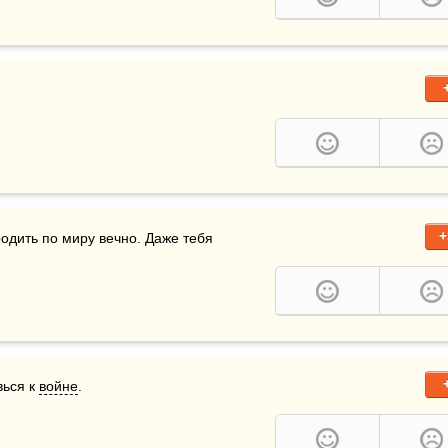
+
одить по миру вечно. Даже тебя 
вься к 
войне
.