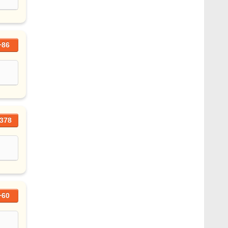
+86
378
+60