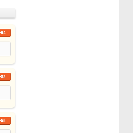
+94
+82
+55