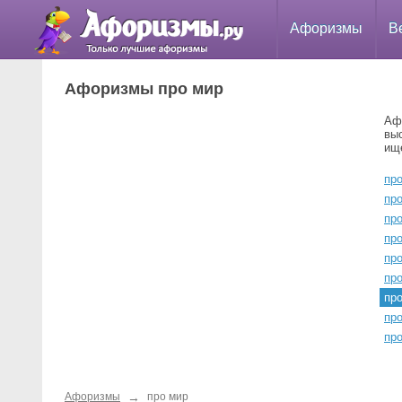
Афоризмы
В
Афоризмы про мир
Аф
вы
ищ
пр
пр
пр
пр
пр
пр
пр
пр
пр
→
Афоризмы
про мир