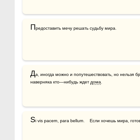
П
редоставить мечу решать судьбу мира. 
Д
а, иногда можно и попутешествовать, но нельзя бр
наверняка кто—нибудь ждет 
дома
.
S
i vis pacem, para bellum.    Если хочешь мира, гото