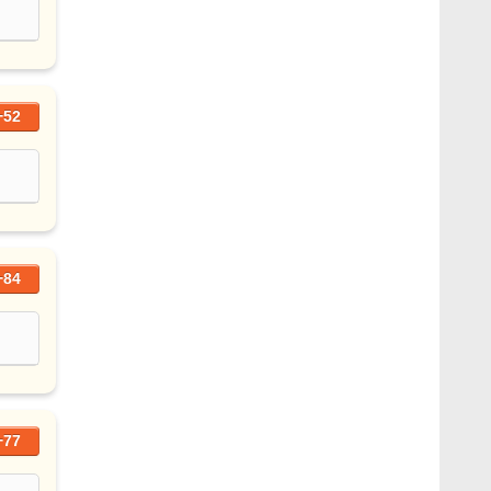
+52
+84
+77