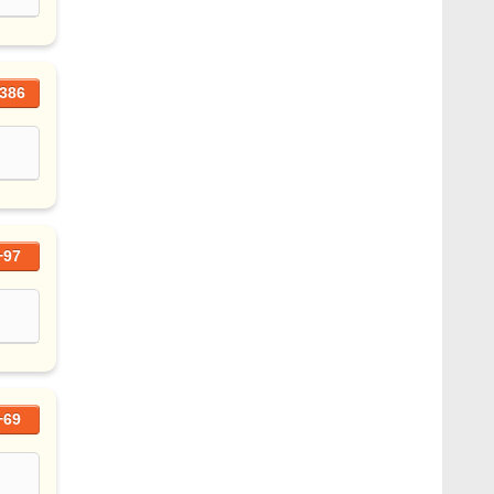
386
+97
+69