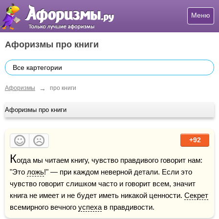
Меню
Афоризмы про книги
Все картегории
→
Афоризмы
про книги
Афоризмы про книги
+92
К
огда мы читаем книгу, чувство правдивого говорит нам: 
"Это 
ложь
!" — при каждом неверной детали. Если это 
чувство говорит слишком часто и говорит всем, значит 
книга не имеет и не будет иметь никакой ценности. 
Секрет
всемирного вечного 
успеха
 в правдивости. 