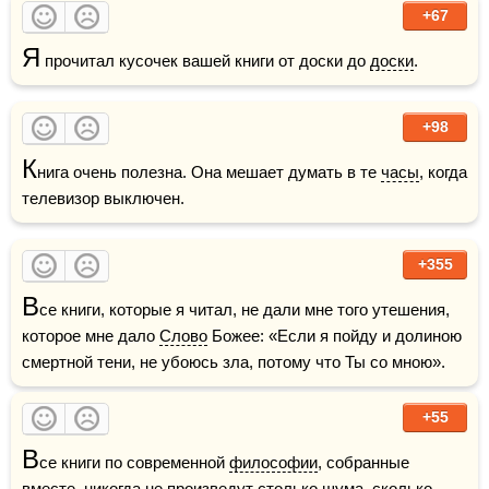
+67
Я
 прочитал кусочек вашей книги от доски до 
доски
.
+98
К
нига очень полезна. Она мешает думать в те 
часы
, когда 
телевизор выключен.
+355
В
се книги, которые я читал, не дали мне того утешения, 
которое мне дало 
Слово
 Божее: «Если я пойду и долиною 
смертной тени, не убоюсь зла, потому что Ты со мною». 
+55
В
се книги по современной 
философии
, собранные 
вместе, никогда не произведут столько шума, сколько 