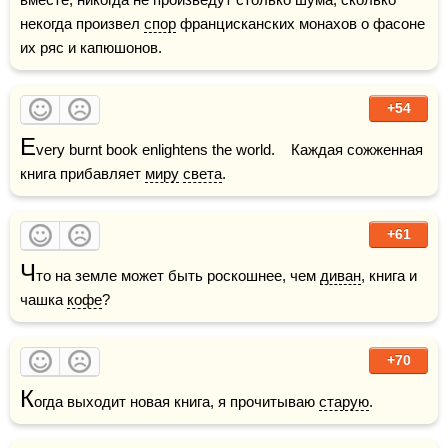
некогда произвел 
спор
 францисканских монахов о фасоне 
их ряс и капюшонов.
+54
E
very burnt book enlightens the world.    Каждая сожженная 
книга прибавляет 
миру
света
.
+61
Ч
то на земле может быть роскошнее, чем 
диван
, книга и 
чашка 
кофе
?
+70
К
огда выходит новая книга, я прочитываю 
старую
. 