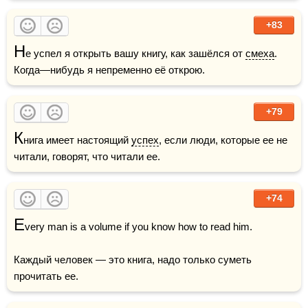
+83
Н
е успел я открыть вашу книгу, как зашёлся от 
смеха
. 
Когда—нибудь я непременно её открою. 
+79
К
нига имеет настоящий 
успех
, если люди, которые ее не 
читали, говорят, что читали ее.
+74
E
very man is a volume if you know how to read him.

Каждый человек — это книга, надо только суметь 
прочитать ее.