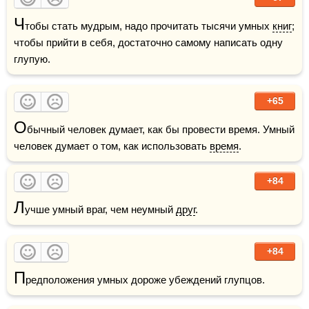
Ч
тобы стать мудрым, надо прочитать тысячи умных 
книг
; 
чтобы прийти в себя, достаточно самому написать одну 
глупую.
+65
О
бычный человек думает, как бы провести время. Умный 
человек думает о том, как использовать 
время
.
+84
Л
учше умный враг, чем неумный 
друг
.
+84
П
редположения умных дороже убеждений глупцов. 