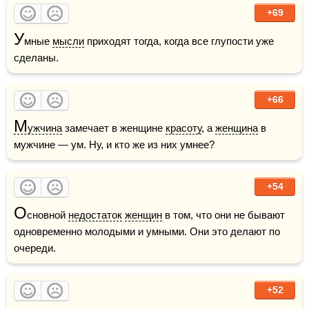
+69
У
мные 
мысли
 приходят тогда, когда все глупости уже 
сделаны.
+66
М
ужчина
 замечает в женщине 
красоту
, а 
женщина
 в 
мужчине — ум. Ну, и кто же из них умнее? 
+54
О
сновной 
недостаток
женщин
 в том, что они не бывают 
одновременно молодыми и умными. Они это делают по 
очереди.
+52