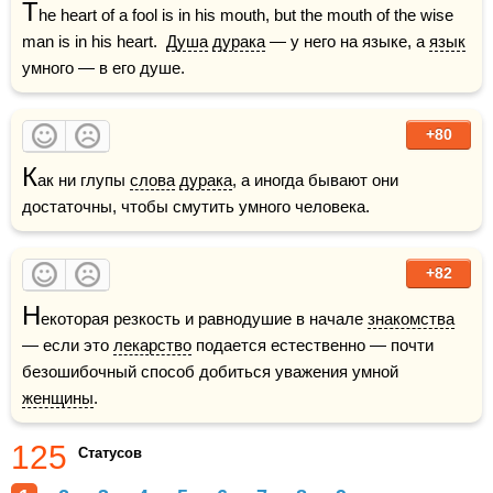
T
he heart of a fool is in his mouth, but the mouth of the wise 
man is in his heart.  
Душа
дурака
 — у него на языке, а 
язык
умного — в его душе.
+80
К
ак ни глупы 
слова
дурака
, а иногда бывают они 
достаточны, чтобы смутить умного человека. 
+82
Н
екоторая резкость и равнодушие в начале 
знакомства
— если это 
лекарство
 подается естественно — почти 
безошибочный способ добиться уважения умной 
женщины
. 
125
Статусов