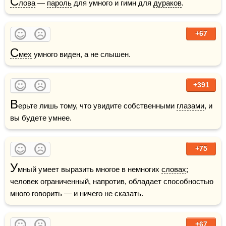
С
лова
 — 
пароль
 для умного и гимн для 
дураков
.
+67
С
мех
 умного виден, а не слышен. 
+391
В
ерьте лишь тому, что увидите собственными 
глазами
, и 
вы будете умнее.
+75
У
мный умеет выразить многое в немногих 
словах
; 
человек ограниченный, напротив, обладает способностью 
много говорить — и ничего не сказать. 
+67