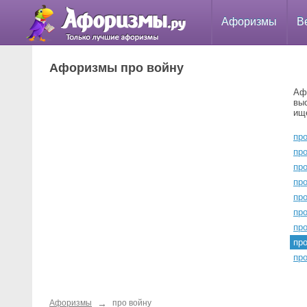
Афоризмы
В
Афоризмы про войну
Аф
вы
ищ
пр
пр
про
пр
пр
пр
про
пр
про
→
Афоризмы
про войну