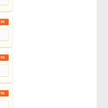
+98
+50
+56