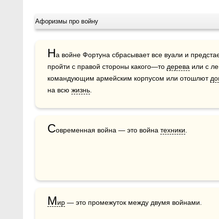
Афоризмы про войну
Н
а войне Фортуна сбрасывает все вуали и предстае
пройти с правой стороны какого—то 
дерева
 или с ле
командующим армейским корпусом или отошлют 
до
на всю 
жизнь
.
С
овременная война — это война 
техники
.
М
ир
 — это промежуток между двумя войнами.