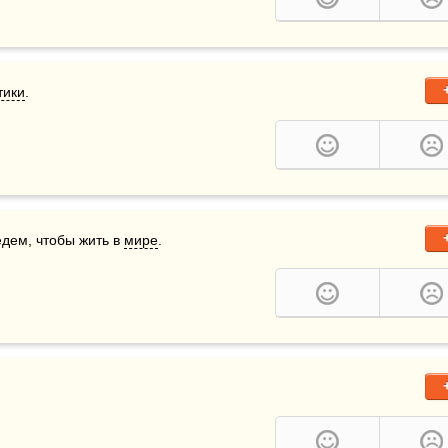
тики
.
дем, чтобы жить в 
мире
. 