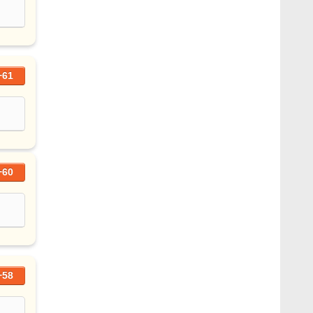
+61
+60
+58