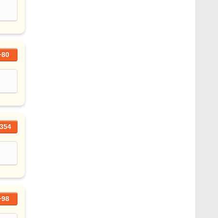
+80
354
+98