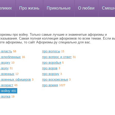
еликих
Про жизнь
Прикольные
О любви
Смеш
оризмы про войну. Только самые лучшие и знаменитые афоризмы и
сказывания. Самая полная коллекция афоризмов по всем темам. Если в
ете афоризмы, то сайт Афоризмы.ру специально для вас.
о власть
про волосы
58
15
о влюбленных
про вопрос и ответ
16
31
 водку
про воробья
10
5
о воду
про воров
51
3
о военных
про ворону
12
3
о военных офицеров
про воскресенье
3
3
 возраст
про время
65
1027
о войну
455
 волка
19