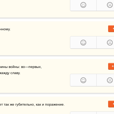
нному.
+
чины войны: во—первых, 
жажду славу.
ет так же губительно, как и поражение.