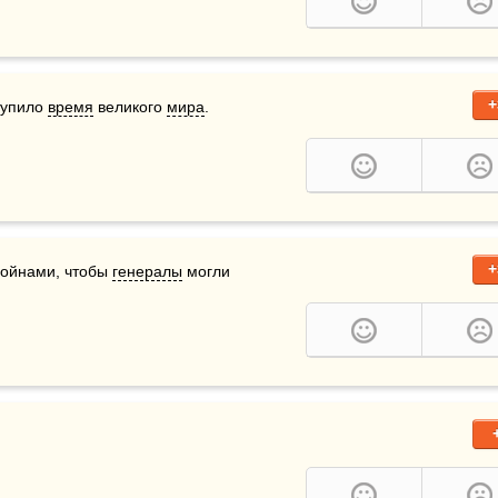
+
тупило 
время
 великого 
мира
.
+
войнами, чтобы 
генералы
 могли 