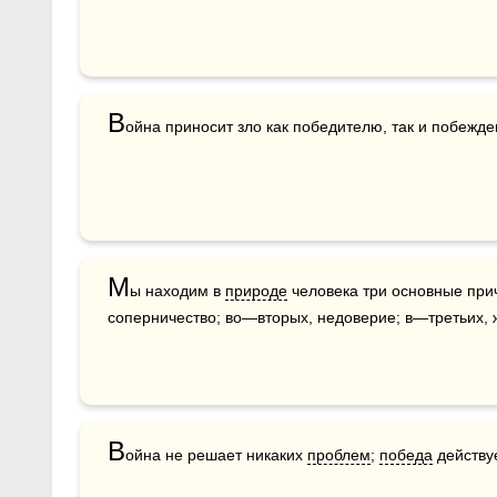
В
ойна приносит зло как победителю, так и побежде
М
ы находим в 
природе
 человека три основные при
соперничество; во—вторых, недоверие; в—третьих, 
В
ойна не решает никаких 
проблем
; 
победа
 действу