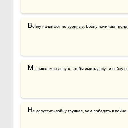
В
ойну начинают не 
военные
. Войну начинают 
поли
М
ы лишаемся досуга, чтобы иметь досуг, и войну ве
Н
е допустить войну труднее, чем победить в войне