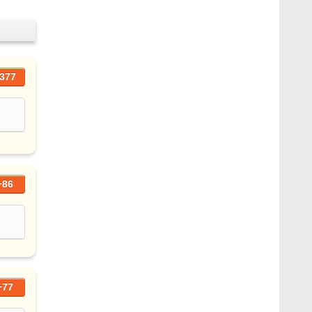
377
+86
+77