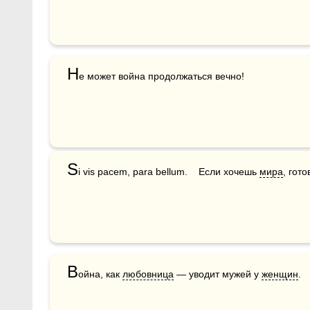
Н
е может война продолжаться вечно!
S
i vis pacem, para bellum.    Если хочешь 
мира
, гото
В
ойна, как 
любовница
 — уводит мужей у 
женщин
.