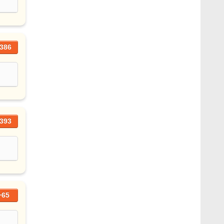
386
393
+65