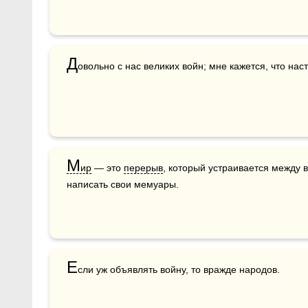
Д
овольно с нас великих войн; мне кажется, что нас
М
ир
 — это 
перерыв
, который устраивается между 
написать свои мемуары.
Е
сли уж объявлять войну, то вражде народов.